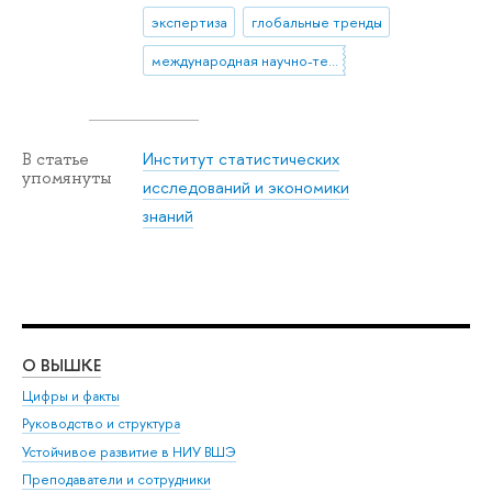
экспертиза
глобальные тренды
международная научно-техническая политика
Институт статистических
В статье
упомянуты
исследований и экономики
знаний
О ВЫШКЕ
ОБ
Цифры и факты
Ли
Руководство и структура
Дов
Устойчивое развитие в НИУ ВШЭ
Ол
Преподаватели и сотрудники
При