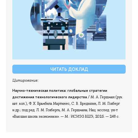
ЧИТАТЬ ДОКЛАД
Цитирование:
Научно-техническая политика: глобальные стратегии
достижения технологического лидерства
/ М. А. Гершман (рук.
авт. кол.), Ф. Х. Брамбила Мартинес, С. В. Бредихин, Л. М. Гохберг
и др.; под ред. Л. М. Гохберга, М. А. Гершмана; Нац. исслед. ун-т
«Высшая школа экономики». — М.: ИСИЭЗ ВШЭ, 2025. — 248 с.