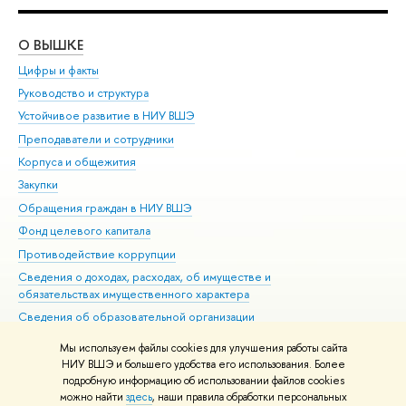
О ВЫШКЕ
ОБ
Цифры и факты
Ли
Руководство и структура
Дов
Устойчивое развитие в НИУ ВШЭ
Ол
Преподаватели и сотрудники
При
Корпуса и общежития
Вы
Закупки
При
Обращения граждан в НИУ ВШЭ
Ас
Фонд целевого капитала
До
Противодействие коррупции
Цен
Сведения о доходах, расходах, об имуществе и
Би
обязательствах имущественного характера
Об
Сведения об образовательной организации
Обр
Людям с ограниченными возможностями здоровья
Мы используем файлы cookies для улучшения работы сайта
Единая платежная страница
НИУ ВШЭ и большего удобства его использования. Более
подробную информацию об использовании файлов cookies
Работа в Вышке
можно найти
здесь
, наши правила обработки персональных