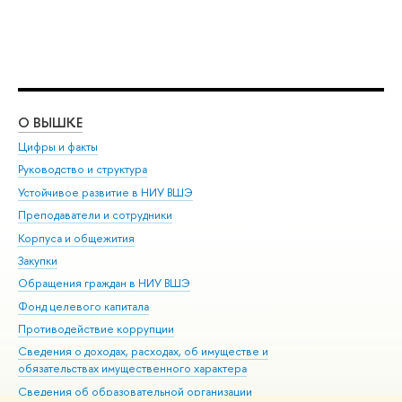
О ВЫШКЕ
ОБ
Цифры и факты
Ли
Руководство и структура
Дов
Устойчивое развитие в НИУ ВШЭ
Ол
Преподаватели и сотрудники
При
Корпуса и общежития
Вы
Закупки
При
Обращения граждан в НИУ ВШЭ
Ас
Фонд целевого капитала
До
Противодействие коррупции
Цен
Сведения о доходах, расходах, об имуществе и
Би
обязательствах имущественного характера
Об
Сведения об образовательной организации
Обр