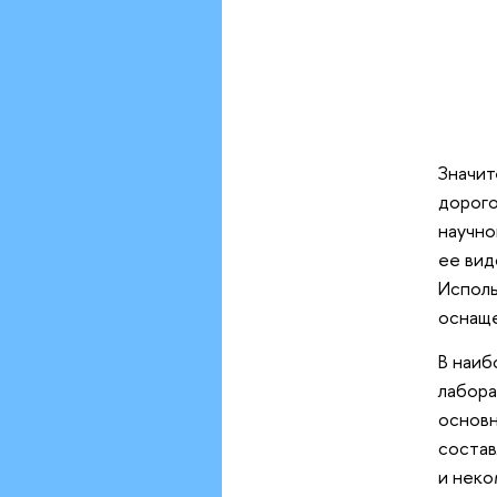
Значит
дорого
научно
ее вид
Исполь
оснаще
В наиб
лабора
основн
состав
и неко