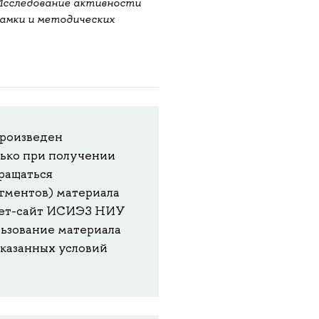
Исследование активности
амки и методических
.
роизведен
лько при получении
ращаться
агментов) материала
рнет-сайт ИСИЭЗ НИУ
ользование материала
указанных условий