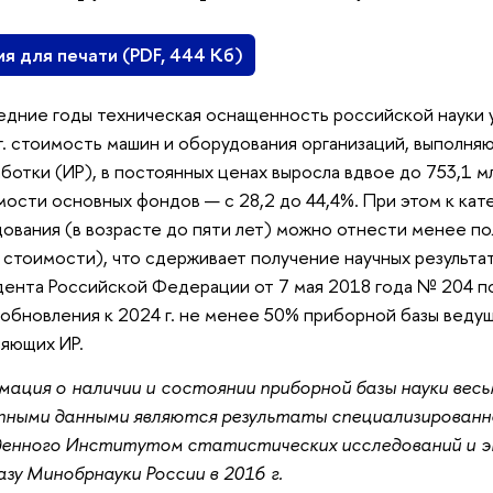
ия для печати (PDF, 444 Кб)
едние годы техническая оснащенность российской науки 
г. стоимость машин и оборудования организаций, выполня
аботки (ИР), в постоянных ценах выросла вдвое до 753,1 мл
мости основных фондов — с 28,2 до 44,4%. При этом к ка
ования (в возрасте до пяти лет) можно отнести менее п
 стоимости), что сдерживает получение научных результат
ента Российской Федерации от 7 мая 2018 года № 204 п
 обновления к 2024 г. не менее 50% приборной базы ведущ
яющих ИР.
ация о наличии и состоянии приборной базы науки весь
пными данными являются результаты специализированно
денного Институтом статистических исследований и 
азу Минобрнауки России в 2016 г.