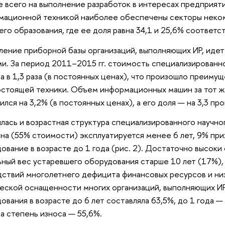
 всего на выполнение разработок в интересах предприяти
ационной техникой наиболее обеспечены секторы неко
его образования, где ее доля равна 34,1 и 25,6% соответс
ение приборной базы организаций, выполняющих ИР, иде
и. За период 2011–2015 гг. стоимость специализированн
а в 1,3 раза (в постоянных ценах), что произошло преиму
стоящей техники. Объем информационных машин за тот же
ился на 3,2% (в постоянных ценах), а его доля — на 3,3 пр
лась и возрастная структура специализированного научно
на (55% стоимости) эксплуатируется менее 6 лет, 9% при
ование в возрасте до 1 года (рис. 2). Достаточно высоки
ьный вес устаревшего оборудования старше 10 лет (17%),
дствий многолетнего дефицита финансовых ресурсов и ни
еской оснащенности многих организаций, выполняющих ИР.
ования в возрасте до 6 лет составляла 63,5%, до 1 года —
 а степень износа — 55,6%.