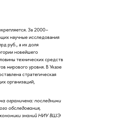
укрепляется. За 2000–
ющих научные исследования
рд руб., а их доля
тегории новейшего
оловины технических средств
ов мирового уровня. В Указе
оставлена стратегическая
их организаций,
ма ограничена: последними
го обследования,
экономики знаний НИУ ВШЭ