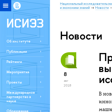
Национальный исследовательски
и экономики знаний
Новости
Новости
Об институте
Публикации
Пр
Рейтинги
вы
Мероприятия
8
ис
авг
Проекты
2018
Международное
В но
партнерство в
инно
науке
маши
Образование