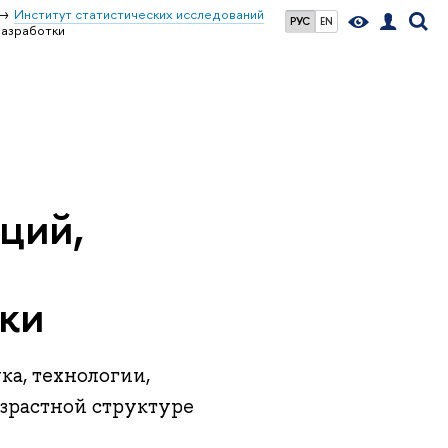
Институт статистических исследований
РУС
EN
разработки
ций,
тки
а, технологии,
озрастной структуре