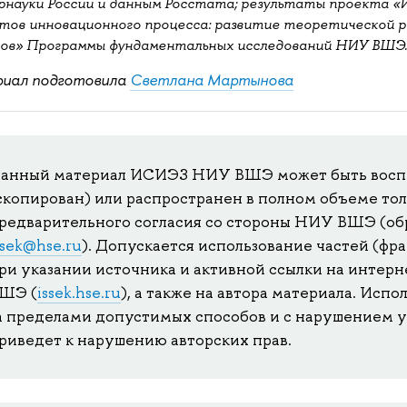
науки России и данным Росстата; результаты проекта «
тов инновационного процесса: развитие теоретической р
ов» Программы фундаментальных исследований НИУ ВШЭ
иал подготовила
Светлана Мартынова
анный материал ИСИЭЗ НИУ ВШЭ может быть восп
скопирован) или распространен в полном объеме то
редварительного согласия со стороны НИУ ВШЭ (об
ssek@hse.ru
). Допускается использование частей (фр
ри указании источника и активной ссылки на инте
ШЭ (
issek.hse.ru
), а также на автора материала. Исп
а пределами допустимых способов и с нарушением 
риведет к нарушению авторских прав.