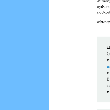
Минобр
субъек
подход
Матер
Д
(
п
i
п
В
з
п