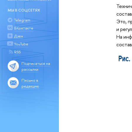
Технич
МЫ В СОЦСЕТЯХ
состав
Telegram
Это, п
ВКонтакте
и регу
Дзен
На инф
состав
YouTube
RSS
Подписаться на
рассылки
Письмо в
редакцию