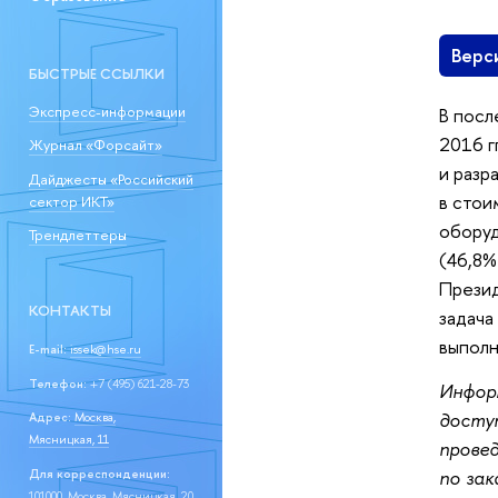
Верс
БЫСТРЫЕ ССЫЛКИ
Экспресс-информации
В посл
2016 г
Журнал «Форсайт»
и разр
Дайджесты «Российский
в стои
сектор ИКТ»
оборуд
Трендлеттеры
(46,8%
Презид
КОНТАКТЫ
задача
выполн
E-mail:
issek@hse.ru
Телефон:
+7 (495) 621-28-73
Информ
досту
Адрес:
Москва,
Мясницкая, 11
прове
по зак
Для корреспонденции:
101000, Москва, Мясницкая, 20