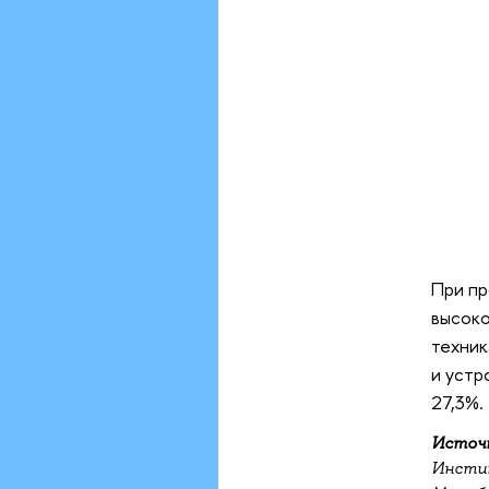
При пр
высоко
техник
и устр
27,3%.
Источн
Инстит