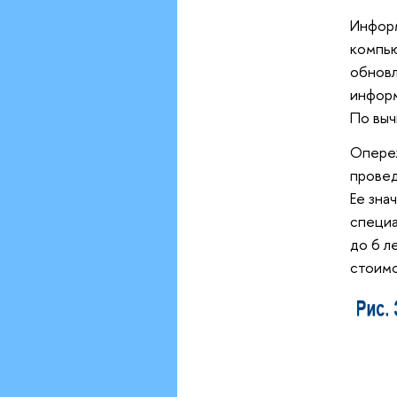
Информ
компью
обновл
информ
По выч
Опере
провед
Ее зна
специа
до 6 л
стоимо