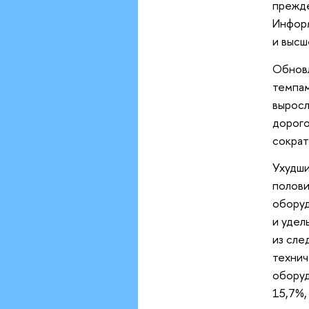
прежде
Информ
и высш
Обновл
темпам
выросл
дорого
сократ
Ухудши
полови
оборуд
и удел
из сле
технич
оборуд
15,7%,