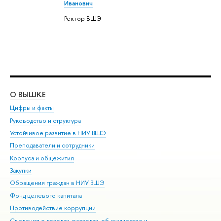
Иванович
Ректор ВШЭ
О ВЫШКЕ
ОБ
Цифры и факты
Ли
Руководство и структура
Дов
Устойчивое развитие в НИУ ВШЭ
Ол
Преподаватели и сотрудники
При
Корпуса и общежития
Вы
Закупки
При
Обращения граждан в НИУ ВШЭ
Ас
Фонд целевого капитала
До
Противодействие коррупции
Цен
Сведения о доходах, расходах, об имуществе и
Би