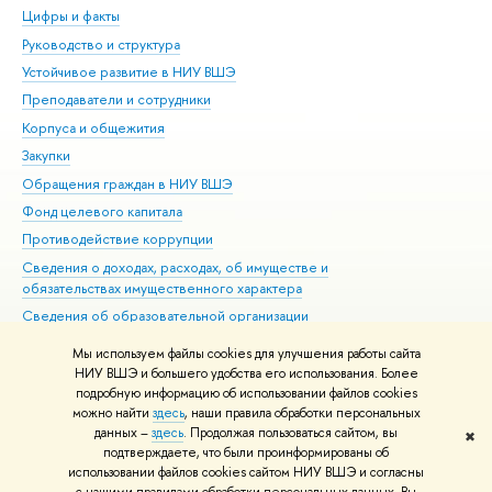
Цифры и факты
Ли
Руководство и структура
Дов
Устойчивое развитие в НИУ ВШЭ
Ол
Преподаватели и сотрудники
При
Корпуса и общежития
Вы
Закупки
При
Обращения граждан в НИУ ВШЭ
Ас
Фонд целевого капитала
До
Противодействие коррупции
Цен
Сведения о доходах, расходах, об имуществе и
Би
обязательствах имущественного характера
Об
Сведения об образовательной организации
Обр
Людям с ограниченными возможностями здоровья
Мы используем файлы cookies для улучшения работы сайта
Единая платежная страница
НИУ ВШЭ и большего удобства его использования. Более
подробную информацию об использовании файлов cookies
Работа в Вышке
можно найти
здесь
, наши правила обработки персональных
данных –
здесь
. Продолжая пользоваться сайтом, вы
✖
Редактору
подтверждаете, что были проинформированы об
© НИУ ВШЭ 1993–2026
Адреса и контакты
Условия использования
использовании файлов cookies сайтом НИУ ВШЭ и согласны