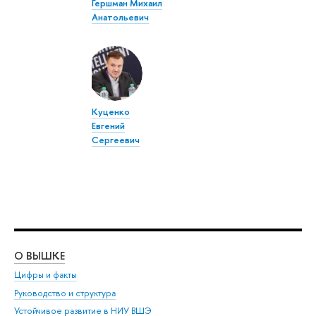
Гершман Михаил
Анатольевич
Куценко
Евгений
Сергеевич
О ВЫШКЕ
ОБ
Цифры и факты
Ли
Руководство и структура
Дов
Устойчивое развитие в НИУ ВШЭ
Ол