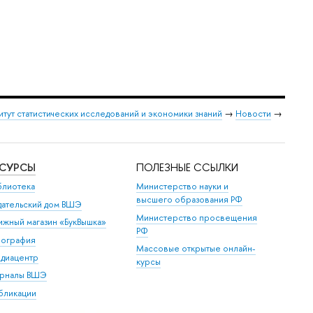
итут статистических исследований и экономики знаний
→
Новости
→
ЕСУРСЫ
ПОЛЕЗНЫЕ ССЫЛКИ
блиотека
Министерство науки и
высшего образования РФ
дательский дом ВШЭ
Министерство просвещения
ижный магазин «БукВышка»
РФ
пография
Массовые открытые онлайн-
диацентр
курсы
рналы ВШЭ
бликации