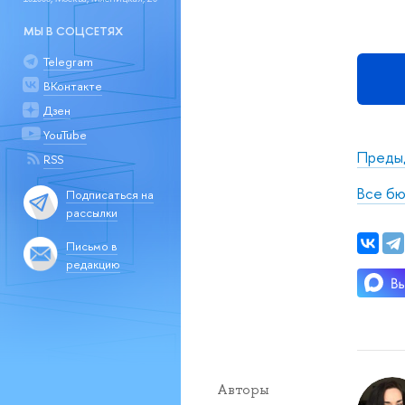
МЫ В СОЦСЕТЯХ
Telegram
ВКонтакте
Дзен
YouTube
Преды
RSS
Все бю
Подписаться на
рассылки
Письмо в
редакцию
Авторы