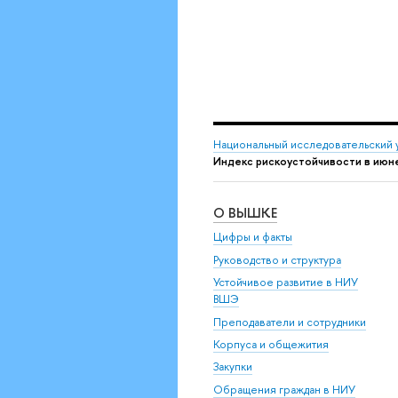
Национальный исследовательский 
Индекс рискоустойчивости в июн
О ВЫШКЕ
Цифры и факты
Руководство и структура
Устойчивое развитие в НИУ
ВШЭ
Преподаватели и сотрудники
Корпуса и общежития
Закупки
Обращения граждан в НИУ