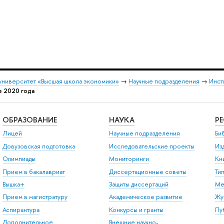
университет «Высшая школа экономики»
→
Научные подразделения
→
Инст
е 2020 года
ОБРАЗОВАНИЕ
НАУКА
Р
Лицей
Научные подразделения
Би
Довузовская подготовка
Исследовательские проекты
Из
Олимпиады
Мониторинги
Кн
Прием в бакалавриат
Диссертационные советы
Ти
Вышка+
Защиты диссертаций
Ме
Прием в магистратуру
Академическое развитие
Жу
Аспирантура
Конкурсы и гранты
Пу
Дополнительное
Внешние научно-