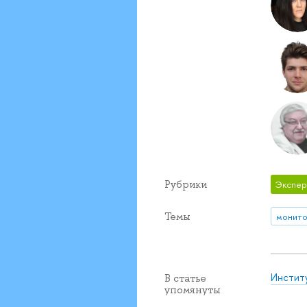
Рубрики
Экспер
Темы
монито
Инстит
В статье
упомянуты