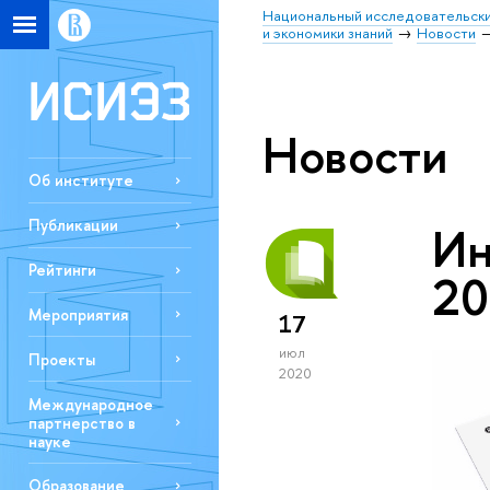
Национальный исследовательски
и экономики знаний
Новости
Новости
Об институте
Публикации
Ин
Рейтинги
20
Мероприятия
17
июл
Проекты
2020
Международное
партнерство в
науке
Образование