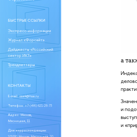
БЫСТРЫЕ ССЫЛКИ
Экспресс-информации
Журнал «Форсайт»
Дайджесты «Российский
сектор ИКТ»
а та
Трендлеттеры
Индекс
делово
КОНТАКТЫ
практи
E-mail:
issek@hse.ru
Значен
Телефон:
+7 (495) 621-28-73
и подо
Адрес:
Москва,
выступ
Мясницкая, 11
и «при
Для корреспонденции:
101000, Москва, Мясницкая, 20