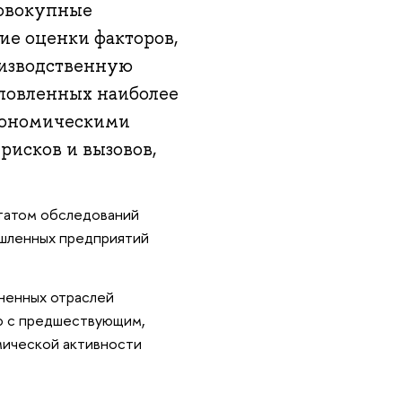
совокупные
е оценки факторов,
изводственную
словленных наиболее
кономическими
рисков и вызовов,
статом обследований
ышленных предприятий
ненных отраслей
ю с предшествующим,
мической активности