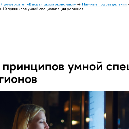
й университет «Высшая школа экономики»
Научные подразделения
10 принципов умной специализации регионов
 принципов умной спе
гионов