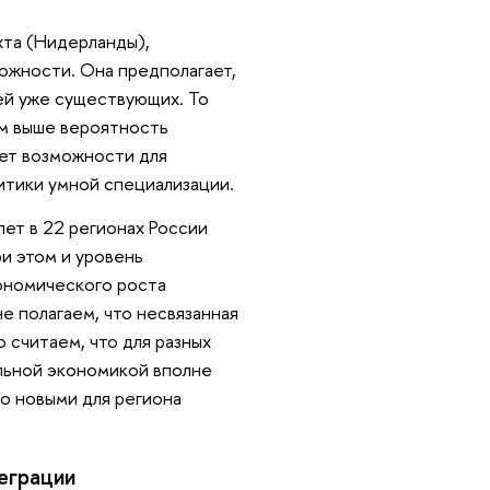
хта (Нидерланды),
ожности. Она предполагает,
ей уже существующих. То
ем выше вероятность
ает возможности для
итики умной специализации.
лет в 22 регионах России
ри этом и уровень
кономического роста
е полагаем, что несвязанная
 считаем, что для разных
ильной экономикой вполне
о новыми для региона
еграции