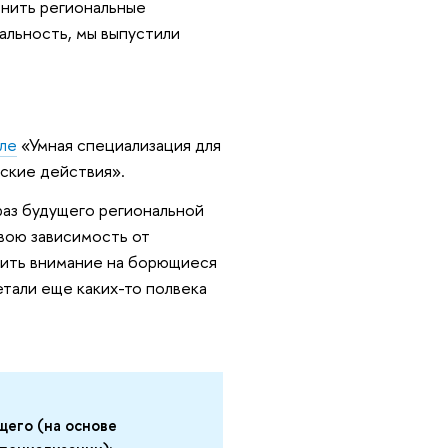
внить региональные
кальность, мы выпустили
оле
«Умная специализация для
ские действия».
раз будущего региональной
вою зависимость от
тить внимание на борющиеся
тали еще каких-то полвека
щего (на основе