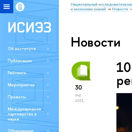
Национальный исследовательски
и экономики знаний
Новости
Новости
Об институте
Публикации
10
Рейтинги
ре
Мероприятия
30
апр
Проекты
2021
Международное
партнерство в
науке
Образование