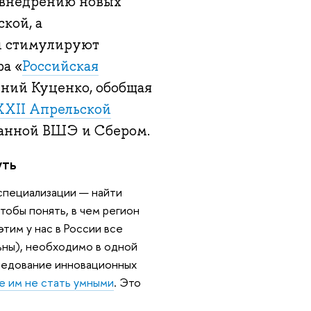
к внедрению новых
кой, а
и стимулируют
ра «
Российская
ий Куценко, обобщая
XXII Апрельской
ванной ВШЭ и Сбером.
уть
 специализации — найти
тобы понять, в чем регион
этим у нас в России все
ьны), необходимо в одной
ледование инновационных
е им не стать умными
. Это