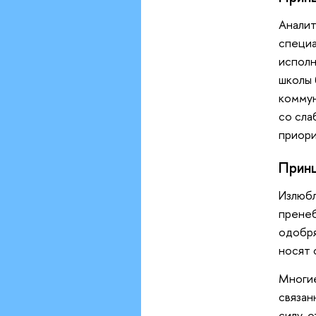
Аналит
специа
исполн
школы 
коммун
со сла
приори
Принц
Излюбл
пренеб
одобря
носят 
Многие
связан
силу, 