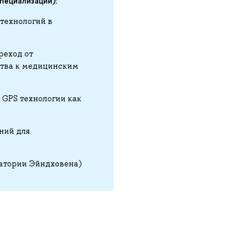
пециализации):
технологий в
реход от
ства к медицинским
 GPS технологии как
ний для
атории Эйндховена)