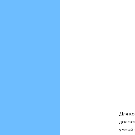
Для ко
должен
умной 