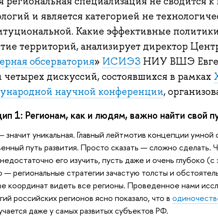
я региональная специализация не сводится 
логий и является категорией не технологичес
итуциональной. Какие эффективные политик
итие территорий, анализирует директор Цент
терная обсерватория
»
ИСИЭЗ
НИУ ВШЭ Евген
и четырех дискуссий, состоявшихся в рамках
ународной научной конференции
, организо
ип 1: Регионам, как и людям, важно найти свой п
— значит уникальная. Главный лейтмотив концепции умной
енный путь развития. Просто сказать — сложно сделать. Ч
 недостаточно его изучить, пусть даже и очень глубоко (с 
 — региональные стратегии зачастую толсты и обстоятел
е координат видеть все регионы. Проведенное нами исс
гий российских регионов ясно показало, что в
одиночеств
учается даже у самых развитых субъектов РФ.