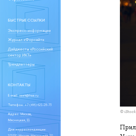
БЫСТРЫЕ ССЫЛКИ
Экспресс-информации
Журнал «Форсайт»
Дайджесты «Российский
сектор ИКТ»
Трендлеттеры
КОНТАКТЫ
E-mail:
issek@hse.ru
Телефон:
+7 (495) 621-28-73
© iStock
Адрес:
Москва,
Мясницкая, 11
Прил
Для корреспонденции:
101000, Москва, Мясницкая, 20