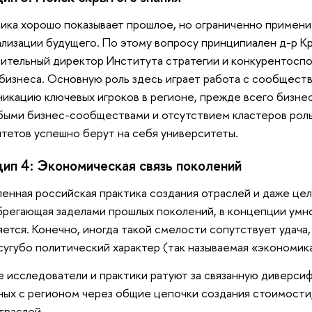
ика хорошо показывает прошлое, но ограниченно примен
лизации будущего. По этому вопросу принципиален д-р Кр
ительный директор Института стратегии и конкурентосп
бизнеса. Основную роль здесь играет работа с сообществ
икацию ключевых игроков в регионе, прежде всего бизнеса
быми бизнес-сообществами и отсутствием кластеров рол
тетов успешно берут на себя университеты.
ип 4: Экономическая связь поколений
енная российская практика создания отраслей и даже цел
регающая заделами прошлых поколений, в концепции умн
ется. Конечно, иногда такой смелости сопутствует удача
сугубо политический характер (так называемая «экономик
 исследователи и практики ратуют за связанную диверсиф
ных с регионом через общие цепочки создания стоимости
отраслей.