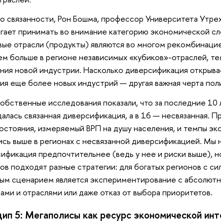
 связанности, Рон Бошма, профессор Университета Утре
гает принимать во внимание категорию экономической сл
вые отрасли (продукты) являются во многом рекомбинаци
ем больше в регионе независимых «кубиков»-отраслей, т
ния новой индустрии. Насколько диверсификация открыв
ия еще более новых индустрий — другая важная черта пол
обственные исследования показали, что за последние 10 
алась связанная диверсификация, а в 16 — несвязанная. П
остояния, измеряемый ВРП на душу населения, и темпы э
ись выше в регионах с несвязанной диверсификацией. Мы н
ификация предпочтительнее (ведь у нее и риски выше), но
ов подходят разные стратегии: для богатых регионов с с
ым сценарием является экспериментирование с абсолютн
ами и отраслями или даже отказ от выбора приоритетов.
ип 5: Мегаполисы как ресурс экономической инт