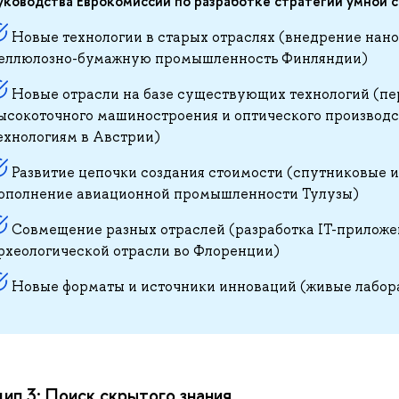
уководства Еврокомиссии по разработке стратегий умной с
Новые технологии в старых отраслях (внедрение нано
еллюлозно-бумажную промышленность Финляндии)
Новые отрасли на базе существующих технологий (пе
ысокоточного машиностроения и оптического производ
ехнологиям в Австрии)
Развитие цепочки создания стоимости (спутниковые и
ополнение авиационной промышленности Тулузы)
Совмещение разных отраслей (разработка IT-приложе
рхеологической отрасли во Флоренции)
Новые форматы и источники инноваций (живые лабор
ип 3: Поиск скрытого знания