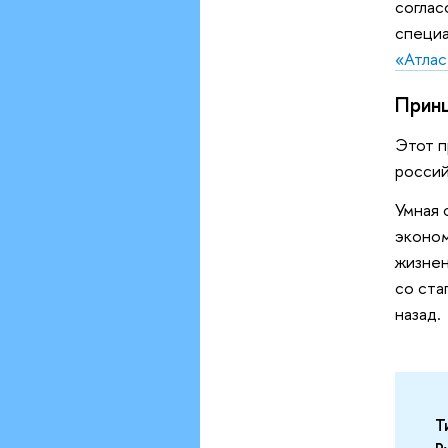
соглас
специа
«Атлас
Принц
Этот п
россий
Умная 
эконом
жизнен
со ста
назад.
Т