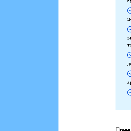
Р
ц
в
т
д
а
Принц