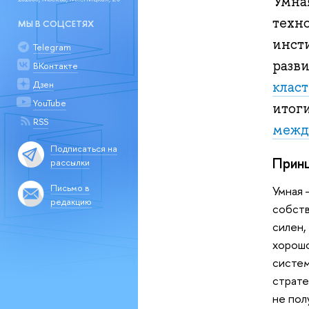
Умна
техно
МЫ В СОЦСЕТЯХ
инст
Telegram
разв
ВКонтакте
клас
Дзен
YouTube
итог
RSS
межд
Подписаться на
Принц
рассылки
Письмо в
Умная 
редакцию
собств
силен,
хорошо
систем
страте
не пол