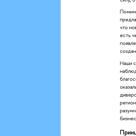
Помимо
предла
что но
есть ч
появле
создан
Наши с
наблюд
благос
оказал
диверс
регион
разумн
бизнес
Принц