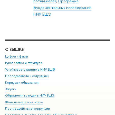
потенциала»
,
Программа
фундаментальных исследований
НИУ ВШЭ
О ВЫШКЕ
ОБ
Цифры и факты
Ли
Руководство и структура
Дов
Устойчивое развитие в НИУ ВШЭ
Ол
Преподаватели и сотрудники
При
Корпуса и общежития
Вы
Закупки
При
Обращения граждан в НИУ ВШЭ
Ас
Фонд целевого капитала
До
Противодействие коррупции
Цен
Сведения о доходах, расходах, об имуществе и
Би