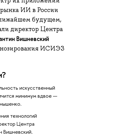
ектр их приложений
 рынка ИИ в России
 ближайшем будущем,
али директор Центра
антин Вишневский
огнозирования ИСИЭЗ
и?
ельность искусственный
личится минимум вдвое —
нышенко.
ения технологий
ректор Центра
 Вишневский.