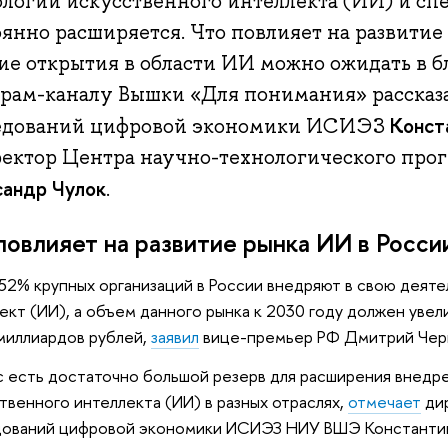
ологии искусственного интеллекта (ИИ) и сп
оянно расширяется. Что повлияет на развитие
кие открытия в области ИИ можно ожидать в
грам-каналу Вышки «Для понимания» рассказ
Конст
едований цифровой экономики ИСИЭЗ
ректор Центра научно-технологического пр
сандр Чулок
.
повлияет на развитие рынка ИИ в Росси
52% крупных организаций в России внедряют в свою деят
ект (ИИ), а объем данного рынка к 2030 году должен уве
миллиардов рублей,
заявил
вице-премьер РФ Дмитрий Чер
 есть достаточно большой резерв для расширения внедр
твенного интеллекта (ИИ) в разных отраслях,
отмечает
ди
дований цифровой экономики ИСИЭЗ НИУ ВШЭ Константин