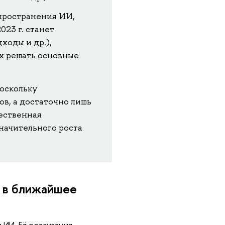
пространения ИИ,
23 г. станет
ходы и др.),
х решать основные
поскольку
ов, а достаточно лишь
ественная
значительного роста
И в ближайшее
 ИИ. Её реализация