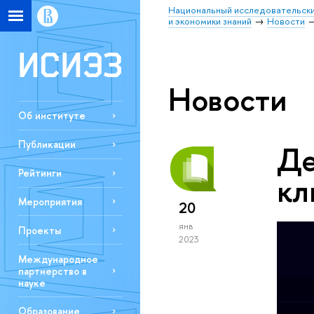
Национальный исследовательски
и экономики знаний
Новости
Новости
Об институте
Публикации
Де
Рейтинги
кл
Мероприятия
20
янв
Проекты
2023
Международное
партнерство в
науке
Образование