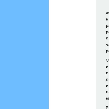
«
в
р
р
п
ч
р
О
и
п
п
и
н
в
Б