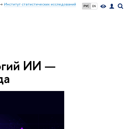
Институт статистических исследований
РУС
EN
огий ИИ —
да