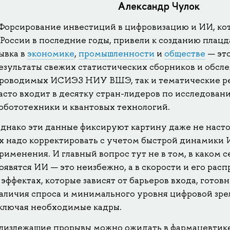
Александр Чулок
Форсирование инвестиций в цифровизацию и ИИ, ко
 России в последние годы, привели к созданию плац
ывка в
экономике
,
промышленности
и
обществе
— эт
езультаты свежих статистических сборников и обсл
роводимых ИСИЭЗ НИУ ВШЭ, так и тематические ре
асто входит в десятку стран-лидеров по исследовани
обототехники и квантовых технологий.
днако эти данные фиксируют картину даже не насто
х надо корректировать с учетом быстрой динамики 
рименения. И главный вопрос тут не в том, в каком с
оявятся ИИ — это неизбежно, а в скорости и его рас
 эффектах, которые зависят от барьеров входа, готов
аличия спроса и минимального уровня цифровой зре
ключая необходимые кадры.
лизлежащие прорывы можно ожидать в фармацевтике