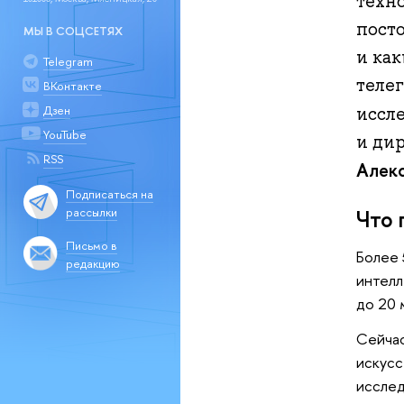
техн
пост
МЫ В СОЦСЕТЯХ
и ка
Telegram
теле
ВКонтакте
Дзен
иссл
YouTube
и ди
RSS
Алек
Подписаться на
рассылки
Что 
Письмо в
Более 
редакцию
интелл
до 20 
Сейчас
искусс
иссле