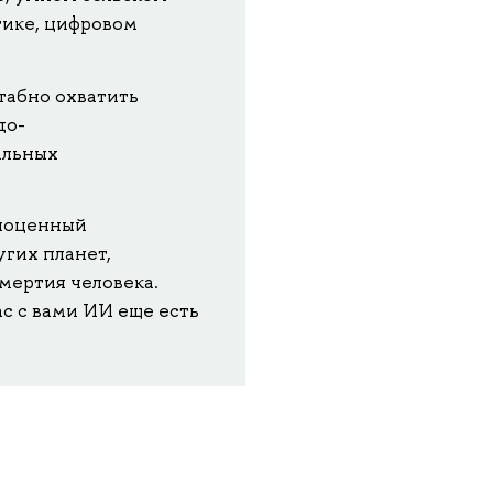
тике, цифровом
абно охватить
до-
альных
лноценный
гих планет,
мертия человека.
с с вами ИИ еще есть