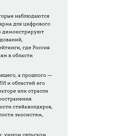
торые наблюдаются
дарма для цифрового
о демонстрируют
едований,
йтинги, где Россия
ям в области
ящего, а прошлого —
ИИ и областей его
екторе или отрасли
пространения
ности стейкхолдеров,
лости экосистем,
, умном сельском