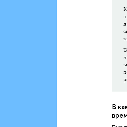
К
п
д
с
з
Т
н
в
п
р
В ка
вре
Прави