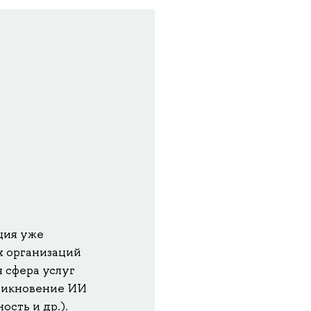
ция уже
х организаций
 сфера услуг
оникновение ИИ
сть и др.).