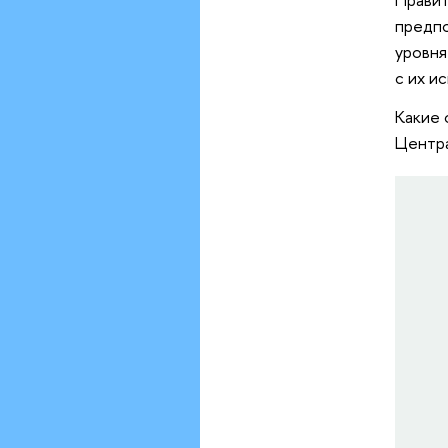
предпо
уровня
с их и
Какие 
Центра