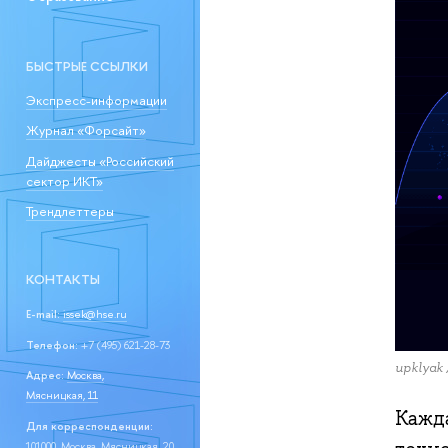
БЫСТРЫЕ ССЫЛКИ
Экспресс-информации
Журнал «Форсайт»
Дайджесты «Российский
сектор ИКТ»
Трендлеттеры
КОНТАКТЫ
E-mail:
issek@hse.ru
Телефон:
+7 (495) 621-28-73
upklyak 
Адрес:
Москва,
Мясницкая, 11
Кажд
Для корреспонденции:
101000, Москва, Мясницкая, 20