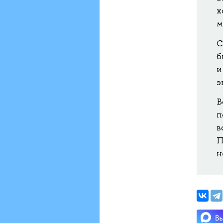
х
м
С
б
и
э
В
п
в
П
н