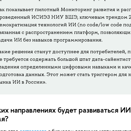
ак показывает пилотный Мониторинг развития и рас
роведенный ИСИЭЗ НИУ ВШЭ, ключевым трендом 20
емократизация технологий ИИ (no code/low code под
вязанная с распространением платформ, позволяющи
адачи ИИ без навыков программирования.
акие решения станут доступнее для потребителей, 
е требуется содержать большой штат дата-сайентист
ладения определенными цифровыми навыками и кач
одготовка данных. Этот может стать триггером для 
ынка ИИ в России».
ких направлениях будет развиваться И
мя?
тельство
согласовало
с бизнесом дорожную карту развития