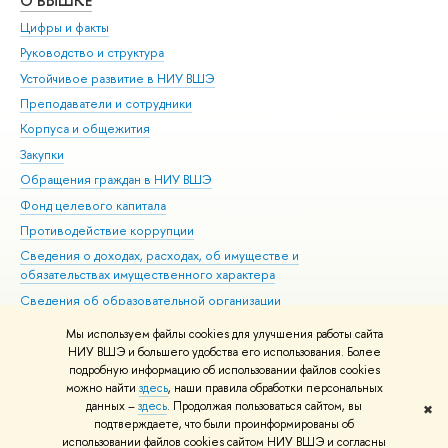
О ВЫШКЕ
ОБ
Цифры и факты
Ли
Руководство и структура
Дов
Устойчивое развитие в НИУ ВШЭ
Ол
Преподаватели и сотрудники
При
Корпуса и общежития
Вы
Закупки
При
Обращения граждан в НИУ ВШЭ
Ас
Фонд целевого капитала
До
Противодействие коррупции
Цен
Сведения о доходах, расходах, об имуществе и
Би
обязательствах имущественного характера
Об
Сведения об образовательной организации
Обр
Людям с ограниченными возможностями здоровья
Мы используем файлы cookies для улучшения работы сайта
Единая платежная страница
НИУ ВШЭ и большего удобства его использования. Более
подробную информацию об использовании файлов cookies
Работа в Вышке
можно найти
здесь
, наши правила обработки персональных
данных –
здесь
. Продолжая пользоваться сайтом, вы
✖
Редактору
подтверждаете, что были проинформированы об
© НИУ ВШЭ 1993–2026
Адреса и контакты
Условия использования
использовании файлов cookies сайтом НИУ ВШЭ и согласны