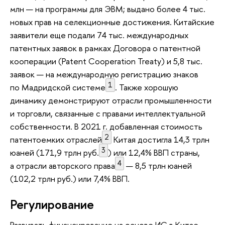
млн — на программы для ЭВМ; выдано более 4 тыс.
новых прав на селекционные достижения. Китайские
заявители еще подали 74 тыс. международных
патентных заявок в рамках Договора о патентной
кооперации (Patent Cooperation Treaty) и 5,8 тыс.
заявок — на международную регистрацию знаков
1
по Мадридской системе
. Также хорошую
динамику демонстрируют отрасли промышленности
и торговли, связанные с правами интеллектуальной
собственности. В 2021 г. добавленная стоимость
2
патентоемких отраслей
Китая достигла 14,3 трлн
3
юаней (171,9 трлн руб.
) или 12,4% ВВП страны,
4
а отрасли авторского права
— 8,5 трлн юаней
(102,2 трлн руб.) или 7,4% ВВП.
Регулирование
Развивать финансирование на основе ИС в Китае