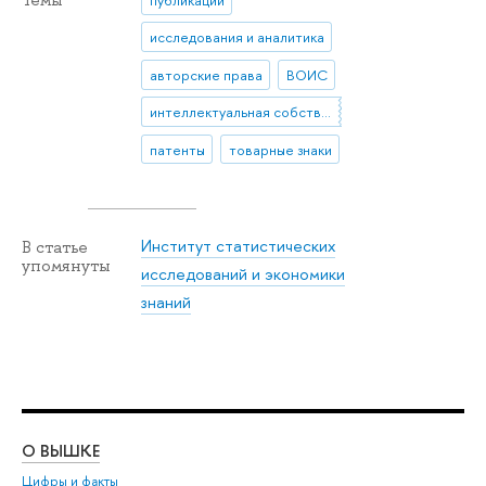
исследования и аналитика
авторские права
ВОИС
интеллектуальная собственность
патенты
товарные знаки
Институт статистических
В статье
упомянуты
исследований и экономики
знаний
О ВЫШКЕ
ОБ
Цифры и факты
Ли