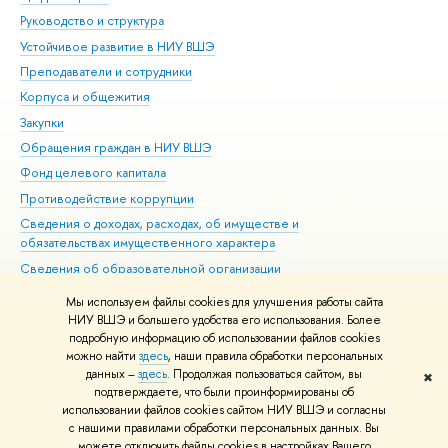
Руководство и структура
Дов
Устойчивое развитие в НИУ ВШЭ
Ол
Преподаватели и сотрудники
При
Корпуса и общежития
Вы
Закупки
При
Обращения граждан в НИУ ВШЭ
Ас
Фонд целевого капитала
До
Противодействие коррупции
Цен
Сведения о доходах, расходах, об имуществе и
Би
обязательствах имущественного характера
Об
Сведения об образовательной организации
Обр
Людям с ограниченными возможностями здоровья
Мы используем файлы cookies для улучшения работы сайта
Единая платежная страница
НИУ ВШЭ и большего удобства его использования. Более
подробную информацию об использовании файлов cookies
Работа в Вышке
можно найти
здесь
, наши правила обработки персональных
данных –
здесь
. Продолжая пользоваться сайтом, вы
✖
Редактору
подтверждаете, что были проинформированы об
© НИУ ВШЭ 1993–2026
Адреса и контакты
Условия использования
использовании файлов cookies сайтом НИУ ВШЭ и согласны
с нашими правилами обработки персональных данных. Вы
материалов
Политика конфиденциальности
Карта сайта
можете отключить файлы cookies в настройках Вашего