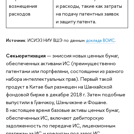
возмещения
и расходы, такие как затраты
расходов
на подачу патентных заявок
и защиту патента.
Источник
: ИСИЭЗ НИУ ВШЭ по данным
доклада ВОИС
.
Секьюритизация
— эмиссия новых ценных бумаг,
обеспеченных активами ИС (преимущественно
патентами или портфелями, состоящими из разного
набора интеллектуальных прав). Первый такой
продукт в Китае был размещен на Шанхайской
фондовой бирже в декабре 2018 г. Затем подобные
выпустили в Гуанчжоу, Шэньчжэне и Фошане.
В настоящее время базовые активы ценных бумаг,
обеспеченных ИС, включают дебиторскую
задолженность по передаче ИС, лицензионным
платежам за ИС и кредитам под залог ИС.