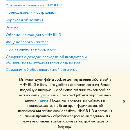
Устойчивое развитие в НИУ ВШЭ
Ол
Преподаватели и сотрудники
При
Корпуса и общежития
Вы
Закупки
При
Обращения граждан в НИУ ВШЭ
Ас
Фонд целевого капитала
До
Противодействие коррупции
Цен
Сведения о доходах, расходах, об имуществе и
Би
обязательствах имущественного характера
Об
Сведения об образовательной организации
Обр
Людям с ограниченными возможностями здоровья
Мы используем файлы cookies для улучшения работы сайта
Единая платежная страница
НИУ ВШЭ и большего удобства его использования. Более
подробную информацию об использовании файлов cookies
Работа в Вышке
можно найти
здесь
, наши правила обработки персональных
данных –
здесь
. Продолжая пользоваться сайтом, вы
✖
Редактору
подтверждаете, что были проинформированы об
© НИУ ВШЭ 1993–2026
Адреса и контакты
Условия использования
использовании файлов cookies сайтом НИУ ВШЭ и согласны
с нашими правилами обработки персональных данных. Вы
материалов
Политика конфиденциальности
Карта сайта
можете отключить файлы cookies в настройках Вашего
Шрифты HSE Sans и HSE Slab разработаны в
Школе дизайна НИУ ВШЭ
браузера.