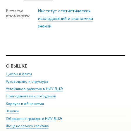
Институт статистических
В статье
упомянуты
исследований и экономики
знаний
О ВЫШКЕ
ОБ
Цифры и факты
Ли
Руководство и структура
Дов
Устойчивое развитие в НИУ ВШЭ
Ол
Преподаватели и сотрудники
При
Корпуса и общежития
Вы
Закупки
При
Обращения граждан в НИУ ВШЭ
Ас
Фонд целевого капитала
До