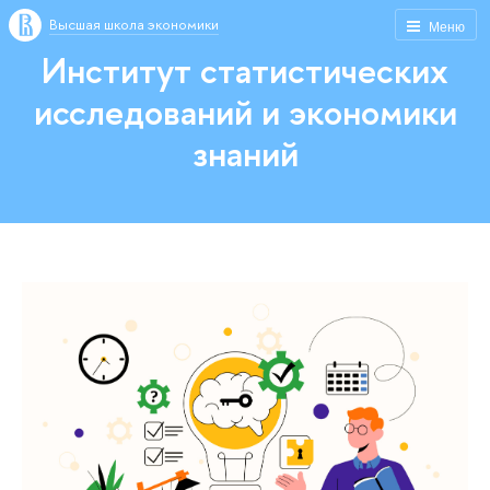
Высшая школа экономики
Меню
Институт статистических
исследований и экономики
знаний