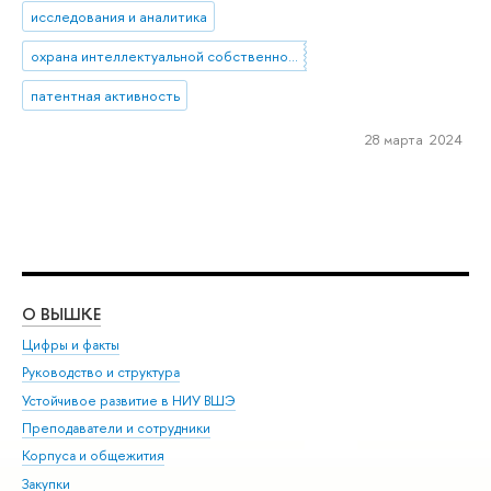
исследования и аналитика
охрана интеллектуальной собственности
патентная активность
28 марта 2024
О ВЫШКЕ
ОБ
Цифры и факты
Ли
Руководство и структура
Дов
Устойчивое развитие в НИУ ВШЭ
Ол
Преподаватели и сотрудники
При
Корпуса и общежития
Вы
Закупки
При