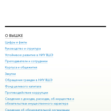
О ВЫШКЕ
ОБ
Цифры и факты
Ли
Руководство и структура
Дов
Устойчивое развитие в НИУ ВШЭ
Ол
Преподаватели и сотрудники
При
Корпуса и общежития
Вы
Закупки
При
Обращения граждан в НИУ ВШЭ
Ас
Фонд целевого капитала
До
Противодействие коррупции
Цен
Сведения о доходах, расходах, об имуществе и
Би
обязательствах имущественного характера
Об
Сведения об образовательной организации