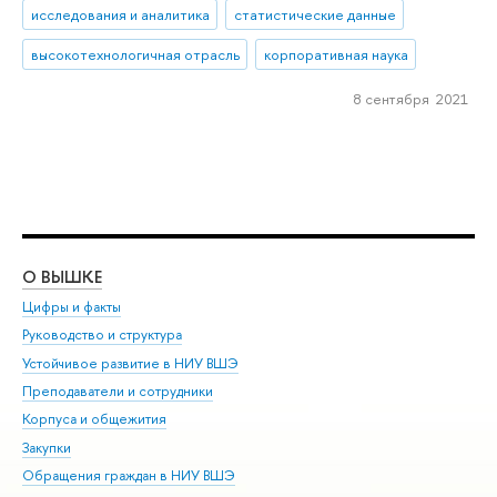
исследования и аналитика
статистические данные
высокотехнологичная отрасль
корпоративная наука
8 сентября 2021
О ВЫШКЕ
ОБ
Цифры и факты
Ли
Руководство и структура
Дов
Устойчивое развитие в НИУ ВШЭ
Ол
Преподаватели и сотрудники
При
Корпуса и общежития
Вы
Закупки
При
Обращения граждан в НИУ ВШЭ
Ас