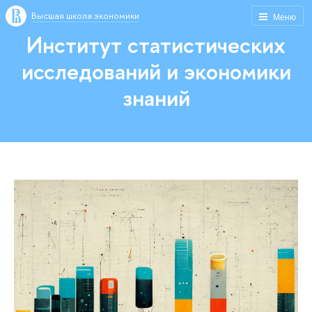
Высшая школа экономики
Меню
Институт статистических
исследований и экономики
знаний