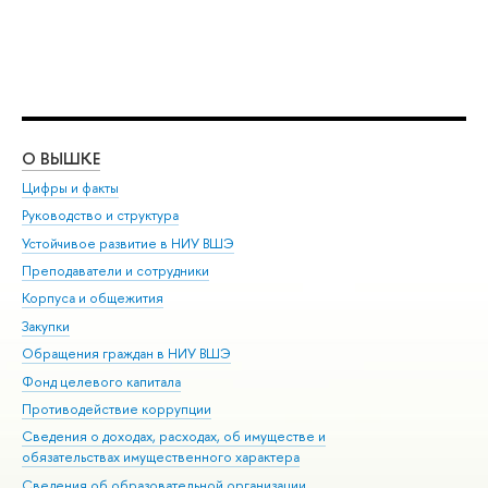
О ВЫШКЕ
ОБ
Цифры и факты
Ли
Руководство и структура
Дов
Устойчивое развитие в НИУ ВШЭ
Ол
Преподаватели и сотрудники
При
Корпуса и общежития
Вы
Закупки
При
Обращения граждан в НИУ ВШЭ
Ас
Фонд целевого капитала
До
Противодействие коррупции
Цен
Сведения о доходах, расходах, об имуществе и
Би
обязательствах имущественного характера
Об
Сведения об образовательной организации