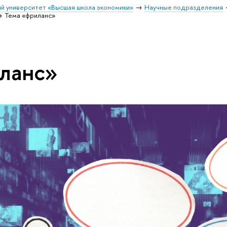
й университет «Высшая школа экономики»
Научные подразделения
Тема «фриланс»
ланс»