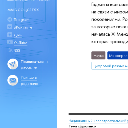
Гаджеты все сил
МЫ В СОЦСЕТЯХ
на связи с миро
поколениями. Ро
Telegram
за которые пока
ВКонтакте
началась XI Меж
Дзен
которая проходи
YouTube
RSS
Наука
Мероприя
Подписаться на
цифровой разрыв м
рассылки
Письмо в
редакцию
Национальный исследовательский 
Тема «фриланс»