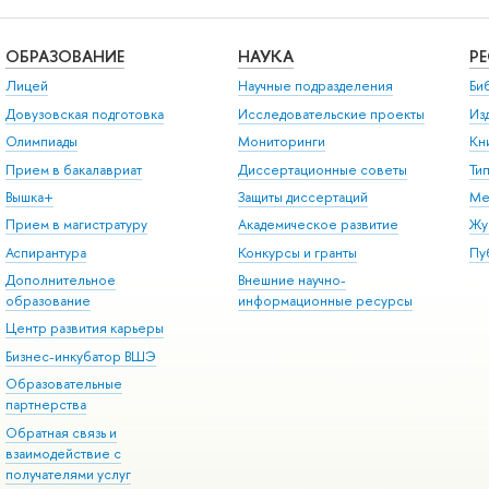
ОБРАЗОВАНИЕ
НАУКА
Р
Лицей
Научные подразделения
Би
Довузовская подготовка
Исследовательские проекты
Из
Олимпиады
Мониторинги
Кн
Прием в бакалавриат
Диссертационные советы
Ти
Вышка+
Защиты диссертаций
Ме
Прием в магистратуру
Академическое развитие
Жу
Аспирантура
Конкурсы и гранты
Пу
Дополнительное
Внешние научно-
образование
информационные ресурсы
Центр развития карьеры
Бизнес-инкубатор ВШЭ
Образовательные
партнерства
Обратная связь и
взаимодействие с
получателями услуг