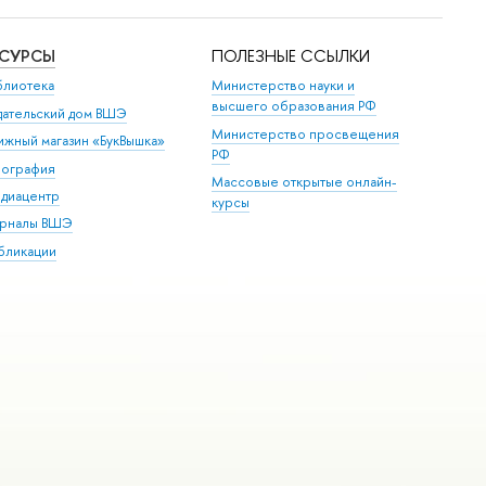
ЕСУРСЫ
ПОЛЕЗНЫЕ ССЫЛКИ
блиотека
Министерство науки и
высшего образования РФ
дательский дом ВШЭ
Министерство просвещения
ижный магазин «БукВышка»
РФ
пография
Массовые открытые онлайн-
диацентр
курсы
рналы ВШЭ
бликации