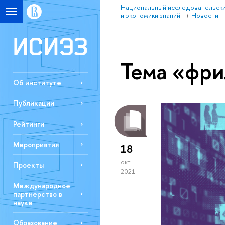
Национальный исследовательски
и экономики знаний
Новости
Тема «фри
Об институте
Публикации
Рейтинги
Мероприятия
18
окт
Проекты
2021
Международное
партнерство в
науке
Образование