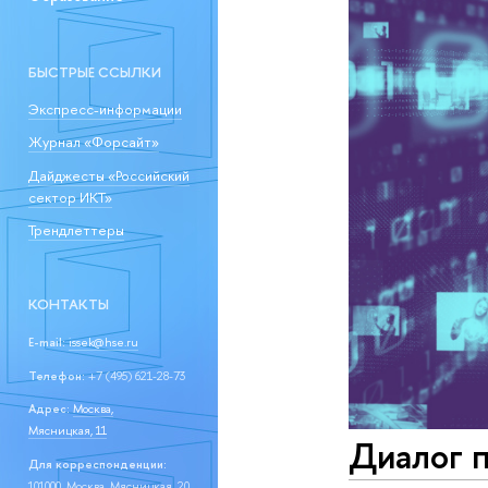
БЫСТРЫЕ ССЫЛКИ
Экспресс-информации
Журнал «Форсайт»
Дайджесты «Российский
сектор ИКТ»
Трендлеттеры
КОНТАКТЫ
E-mail:
issek@hse.ru
Телефон:
+7 (495) 621-28-73
Адрес:
Москва,
Мясницкая, 11
Диалог 
Для корреспонденции:
101000, Москва, Мясницкая, 20