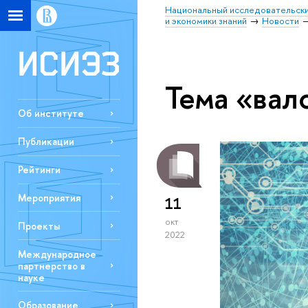
Национальный исследовательски
и экономики знаний
Новости
Тема «вал
Об институте
Публикации
Рейтинги
Мероприятия
11
окт
Проекты
2022
Международное
партнерство в
науке
Образование