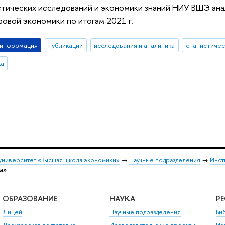
тических исследований и экономики знаний НИУ ВШЭ анал
ровой экономики по итогам 2021 г.
-информация
публикации
исследования и аналитика
статистичес
ка
университет «Высшая школа экономики»
→
Научные подразделения
→
Инст
ы»
ОБРАЗОВАНИЕ
НАУКА
Р
Лицей
Научные подразделения
Би