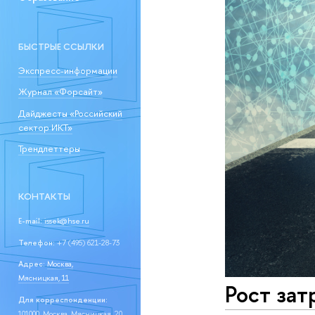
БЫСТРЫЕ ССЫЛКИ
Экспресс-информации
Журнал «Форсайт»
Дайджесты «Российский
сектор ИКТ»
Трендлеттеры
КОНТАКТЫ
E-mail:
issek@hse.ru
Телефон:
+7 (495) 621-28-73
Адрес:
Москва,
Мясницкая, 11
Рост зат
Для корреспонденции:
101000, Москва, Мясницкая, 20