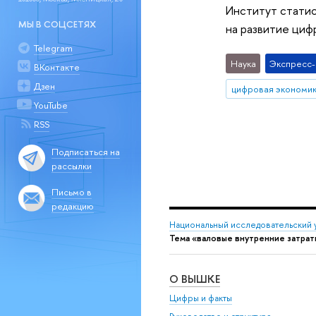
Институт статис
МЫ В СОЦСЕТЯХ
на развитие циф
Telegram
Наука
Экспресс
ВКонтакте
Дзен
цифровая экономи
YouTube
RSS
Подписаться на
рассылки
Письмо в
редакцию
Национальный исследовательский 
Тема «валовые внутренние затрат
О ВЫШКЕ
Цифры и факты