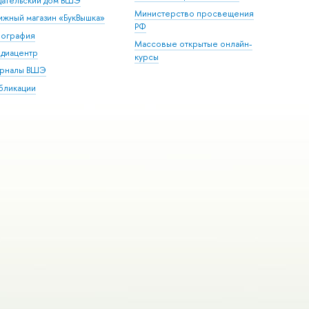
дательский дом ВШЭ
Министерство просвещения
ижный магазин «БукВышка»
РФ
пография
Массовые открытые онлайн-
диацентр
курсы
рналы ВШЭ
бликации