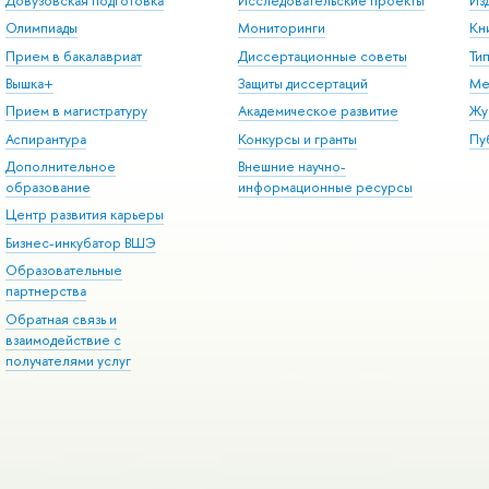
Довузовская подготовка
Исследовательские проекты
Из
Олимпиады
Мониторинги
Кн
Прием в бакалавриат
Диссертационные советы
Ти
Вышка+
Защиты диссертаций
Ме
Прием в магистратуру
Академическое развитие
Жу
Аспирантура
Конкурсы и гранты
Пу
Дополнительное
Внешние научно-
образование
информационные ресурсы
Центр развития карьеры
Бизнес-инкубатор ВШЭ
Образовательные
партнерства
Обратная связь и
взаимодействие с
получателями услуг