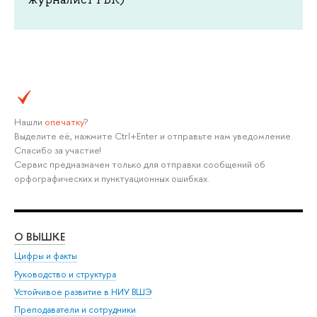
Нашли
опечатку
?
Выделите её, нажмите Ctrl+Enter и отправьте нам уведомление.
Спасибо за участие!
Сервис предназначен только для отправки сообщений об
орфографических и пунктуационных ошибках.
О ВЫШКЕ
ОБ
Цифры и факты
Ли
Руководство и структура
Дов
Устойчивое развитие в НИУ ВШЭ
Ол
Преподаватели и сотрудники
При