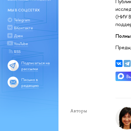
Публик
исслед
МЫ В СОЦСЕТЯХ
(НИУ В
Telegram
поддер
ВКонтакте
Полны
Дзен
YouTube
Преды
RSS
Подписаться на
рассылки
Письмо в
редакцию
Авторы