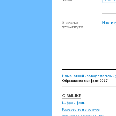
Инстит
В статье
упомянуты
Национальный исследовательский 
Образование в цифрах: 2017
О ВЫШКЕ
Цифры и факты
Руководство и структура
Устойчивое развитие в НИУ