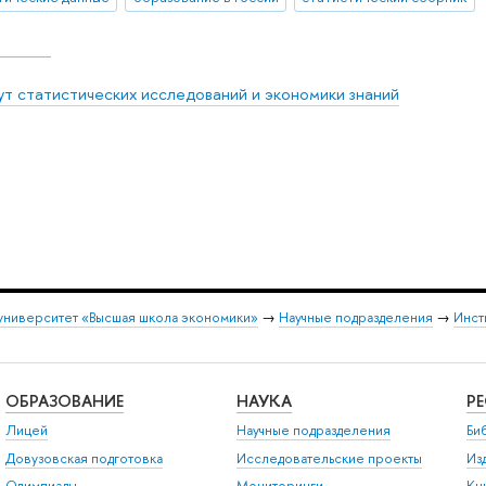
ут статистических исследований и экономики знаний
университет «Высшая школа экономики»
→
Научные подразделения
→
Инст
ОБРАЗОВАНИЕ
НАУКА
Р
Лицей
Научные подразделения
Би
Довузовская подготовка
Исследовательские проекты
Из
Олимпиады
Мониторинги
Кн