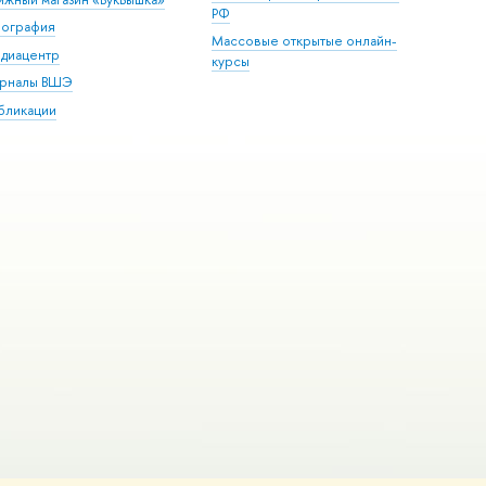
РФ
пография
Массовые открытые онлайн-
диацентр
курсы
рналы ВШЭ
бликации