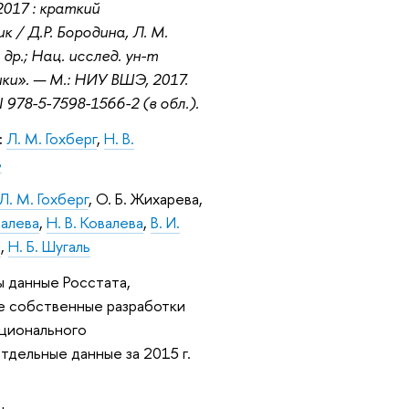
2017 : краткий
 / Д.Р. Бородина,
Л. М.
 др.; Нац. исслед. ун-т
и». — М.: НИУ ВШЭ, 2017.
N 978-5-7598-1566-2 (в обл.).
:
Л. М. Гохберг
,
Н. В.
в
Л. М. Гохберг
, О. Б. Жихарева,
овалева
,
Н. В. Ковалева
,
В. И.
а
,
Н. Б. Шугаль
ы данные Росстата,
е собственные разработки
ационального
тдельные данные за 2015 г.