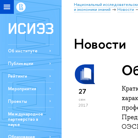
Национальный исследовательски
и экономики знаний
Новости
Новости
Об институте
Публикации
Об
Рейтинги
Крат
Мероприятия
27
хара
сен
Проекты
2017
проф
Международное
Пред
партнерство в
науке
ОЭСР
Образование