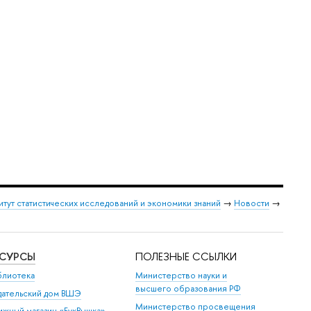
итут статистических исследований и экономики знаний
→
Новости
→
ЕСУРСЫ
ПОЛЕЗНЫЕ ССЫЛКИ
блиотека
Министерство науки и
высшего образования РФ
дательский дом ВШЭ
Министерство просвещения
ижный магазин «БукВышка»