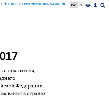
Институт статистических исследований
РУС
EN
2017
ые показатели,
еднего
ийской Федерации.
азования в странах