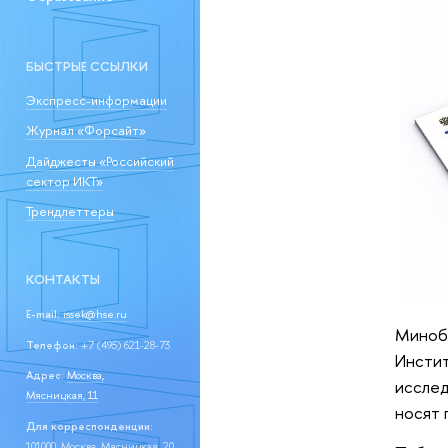
БЫСТРЫЕ ССЫЛКИ
Экспресс-информации
Журнал «Форсайт»
Дайджесты «Российский
сектор ИКТ»
Трендлеттеры
КОНТАКТЫ
E-mail:
issek@hse.ru
Минобр
Телефон:
+7 (495) 621-28-73
Инстит
Адрес:
Москва,
исслед
Мясницкая, 11
носят 
Для корреспонденции:
101000, Москва, Мясницкая, 20