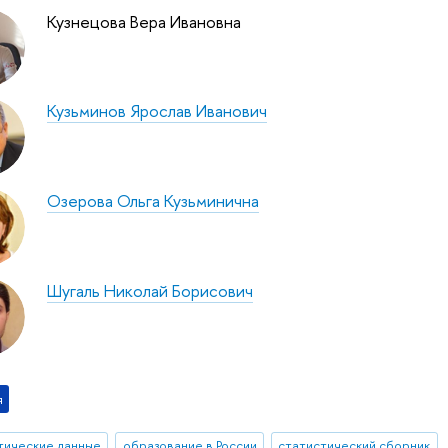
Кузнецова Вера Ивановна
Кузьминов Ярослав Иванович
Озерова Ольга Кузьминична
Шугаль Николай Борисович
я
тические данные
образование в России
статистический сборник