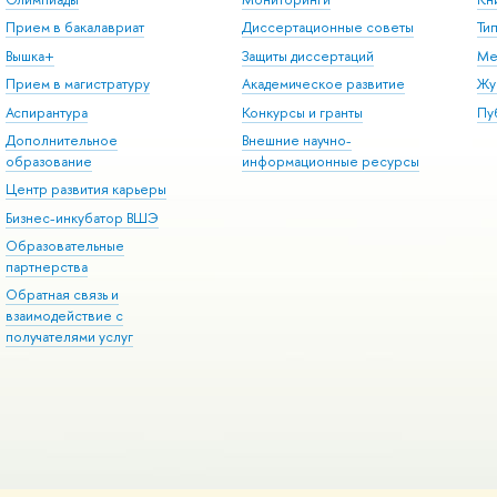
Прием в бакалавриат
Диссертационные советы
Ти
Вышка+
Защиты диссертаций
Ме
Прием в магистратуру
Академическое развитие
Жу
Аспирантура
Конкурсы и гранты
Пу
Дополнительное
Внешние научно-
образование
информационные ресурсы
Центр развития карьеры
Бизнес-инкубатор ВШЭ
Образовательные
партнерства
Обратная связь и
взаимодействие с
получателями услуг