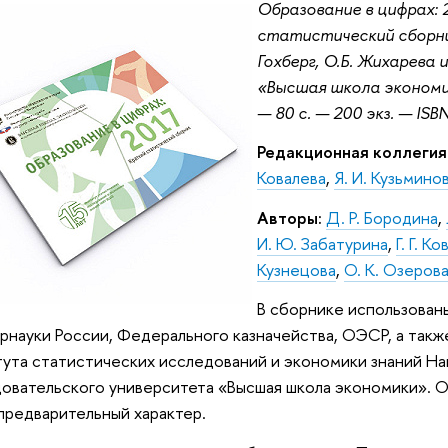
Образование в цифрах: 
статистический сборник
Гохберг
, О.Б. Жихарева и
«Высшая школа экономик
— 80 с. — 200 экз. — ISB
Редакционная коллегия
Ковалева
,
Я. И. Кузьмино
Авторы:
Д. Р. Бородина
,
И. Ю. Забатурина
,
Г. Г. К
Кузнецова
,
О. К. Озеров
В сборнике использован
науки России, Федерального казначейства, ОЭСР, а такж
ута статистических исследований и экономики знаний Н
овательского университета «Высшая школа экономики». О
предварительный характер.