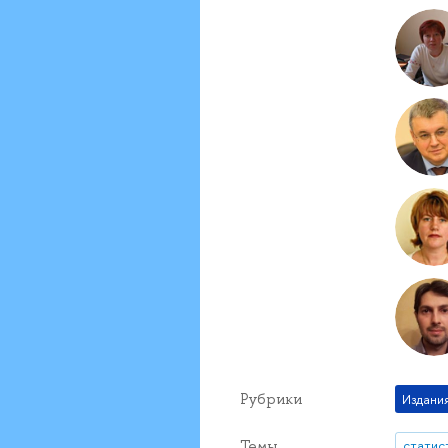
Рубрики
Издани
Темы
статис