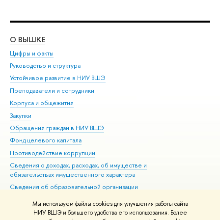
О ВЫШКЕ
ОБ
Цифры и факты
Ли
Руководство и структура
Дов
Устойчивое развитие в НИУ ВШЭ
Ол
Преподаватели и сотрудники
При
Корпуса и общежития
Вы
Закупки
При
Обращения граждан в НИУ ВШЭ
Ас
Фонд целевого капитала
До
Противодействие коррупции
Цен
Сведения о доходах, расходах, об имуществе и
Би
обязательствах имущественного характера
Об
Сведения об образовательной организации
Обр
Людям с ограниченными возможностями здоровья
Мы используем файлы cookies для улучшения работы сайта
Единая платежная страница
НИУ ВШЭ и большего удобства его использования. Более