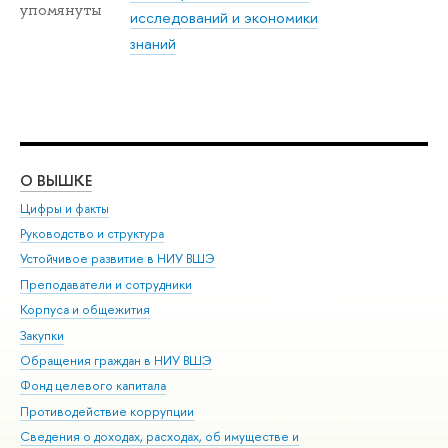
упомянуты
исследований и экономики
знаний
О ВЫШКЕ
ОБ
Цифры и факты
Ли
Руководство и структура
Дов
Устойчивое развитие в НИУ ВШЭ
Ол
Преподаватели и сотрудники
При
Корпуса и общежития
Вы
Закупки
При
Обращения граждан в НИУ ВШЭ
Ас
Фонд целевого капитала
До
Противодействие коррупции
Цен
Сведения о доходах, расходах, об имуществе и
Би