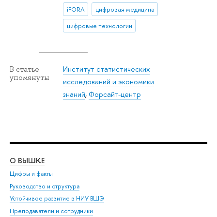
iFORA
цифровая медицина
цифровые технологии
Институт статистических
В статье
упомянуты
исследований и экономики
знаний
,
Форсайт-центр
О ВЫШКЕ
ОБ
Цифры и факты
Ли
Руководство и структура
Дов
Устойчивое развитие в НИУ ВШЭ
Ол
Преподаватели и сотрудники
При