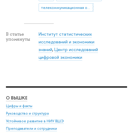
телекоммуникационная отрасль
Институт статистических
В статье
упомянуты
исследований и экономики
знаний
,
Центр исследований
цифровой экономики
О ВЫШКЕ
ОБ
Цифры и факты
Ли
Руководство и структура
Дов
Устойчивое развитие в НИУ ВШЭ
Ол
Преподаватели и сотрудники
При