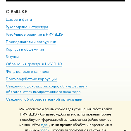
О ВЫШКЕ
ОБ
Цифры и факты
Ли
Руководство и структура
Дов
Устойчивое развитие в НИУ ВШЭ
Ол
Преподаватели и сотрудники
При
Корпуса и общежития
Вы
Закупки
При
Обращения граждан в НИУ ВШЭ
Ас
Фонд целевого капитала
До
Противодействие коррупции
Цен
Сведения о доходах, расходах, об имуществе и
Би
обязательствах имущественного характера
Об
Сведения об образовательной организации
Обр
Людям с ограниченными возможностями здоровья
Мы используем файлы cookies для улучшения работы сайта
Единая платежная страница
НИУ ВШЭ и большего удобства его использования. Более
подробную информацию об использовании файлов cookies
Работа в Вышке
можно найти
здесь
, наши правила обработки персональных
данных –
здесь
. Продолжая пользоваться сайтом, вы