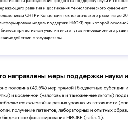
фективности расходования средств на поддержку науки и техноло
ережающего развития и достижения технологического суверените
положениями СНТР и Концепции технологического развития до 20
ансформирована модель поддержки НИОКР, при которой основной
 бизнеса при активном участии институтов инновационного разви
 взаимодействии с государством.
то направлены меры поддержки науки и
но половина (49,5%) мер прямой (бюджетные субсидии и 
упки) и косвенной (налоговые и таможенные льготы) под
работке технологий
на разных уровнях их готовности (о
огии, получение патентов, лабораторных и опытных образ
 бюджетное финансирование НИОКР (табл. 1).