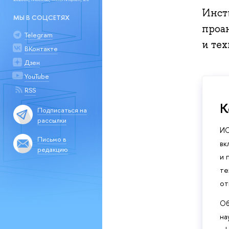
Инст
МЫ В СОЦСЕТЯХ
проа
Telegram
и тех
ВКонтакте
Дзен
YouTube
RSS
К
Подписаться на
рассылки
ИС
Письмо в
вк
редакцию
и 
те
от
Об
на