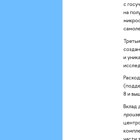
с госу
на пол
микрос
самоле
Третьи
создан
и уник
исслед
Расход
(подде
8 и вы
Вклад 
произ
центро
компле
части 