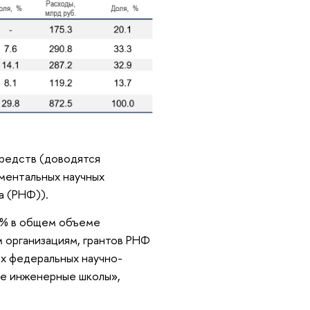
средств (доводятся
аментальных научных
а (РНФ)).
3% в общем объеме
м организациям, грантов РНФ
ах федеральных научно-
ые инженерные школы»,