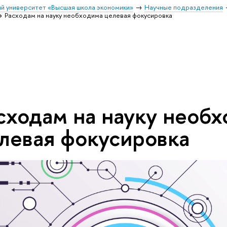
й университет «Высшая школа экономики»
Научные подразделения
Расходам на науку необходима целевая фокусировка
сходам на науку необ
левая фокусировка