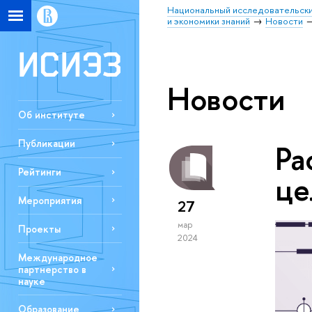
Национальный исследовательски
и экономики знаний
Новости
Новости
Об институте
Публикации
Ра
Рейтинги
це
Мероприятия
27
мар
Проекты
2024
Международное
партнерство в
науке
Образование