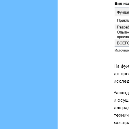
На
фун
до орг
иссле
Расход
и осущ
для ра
технич
мегагр