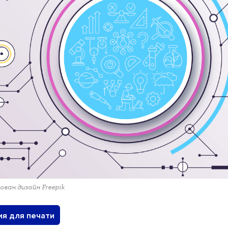
ован дизайн Freepik
ия для печати