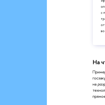
эф
оп
с 
тр
от
во
На ч
Пример
госзак
на
раз
технол
прямое