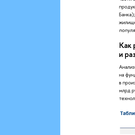
продук
Банка)
жилищн
популя
Как 
и ра
Анализ
на фун
в прои
млрд р
технол