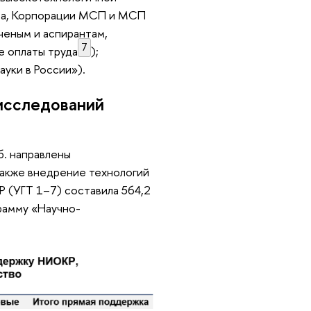
тра, Корпорации МСП и МСП
ченым и аспирантам,
7
 оплаты труда
);
ауки в России»).
исследований
б. направлены
также внедрение технологий
Р (УГТ 1–7) составила 564,2
рамму «Научно-