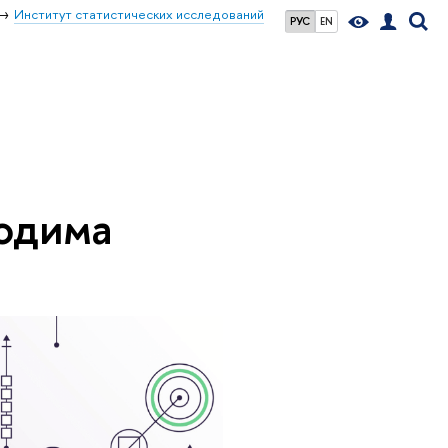
Институт статистических исследований
РУС
EN
ходима