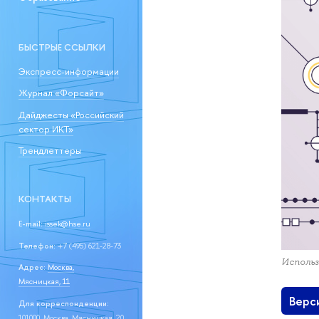
БЫСТРЫЕ ССЫЛКИ
Экспресс-информации
Журнал «Форсайт»
Дайджесты «Российский
сектор ИКТ»
Трендлеттеры
КОНТАКТЫ
E-mail:
issek@hse.ru
Телефон:
+7 (495) 621-28-73
Использ
Адрес:
Москва,
Мясницкая, 11
Верс
Для корреспонденции:
101000, Москва, Мясницкая, 20