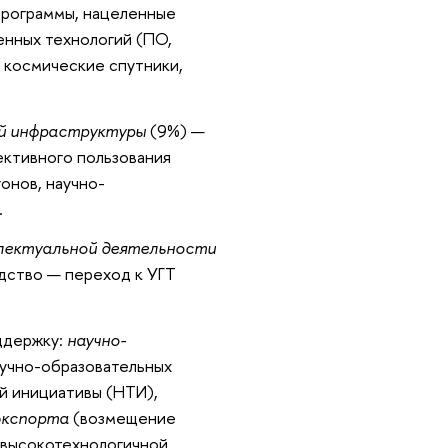
 программы, нацеленные
енных технологий (ПО,
 космические спутники,
ой инфраструктуры
(9%) —
ективного пользования
гонов, научно-
.
лектуальной деятельности
дство — переход к УГТ
оддержку:
научно-
аучно-образовательных
й инициативы (НТИ),
экспорта
(возмещение
и высокотехнологичной