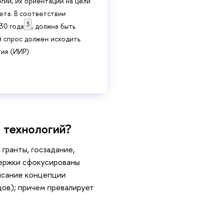
гий, их ориентации на цели
та. В соответствии
3
30 года
, должна быть
 спрос должен исходить
тия (ИИР)
 технологий?
гранты, госзадание,
держки сфокусированы
писание концепции
цов); причем превалирует