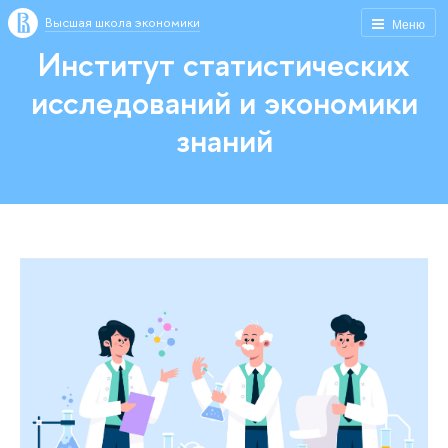
Высшая школа экономики
Меню
Институт статистических
исследований и экономики
знаний