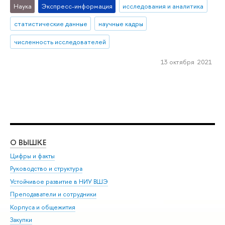
Наука
Экспресс-информация
исследования и аналитика
статистические данные
научные кадры
численность исследователей
13 октября 2021
О ВЫШКЕ
ОБ
Цифры и факты
Ли
Руководство и структура
Дов
Устойчивое развитие в НИУ ВШЭ
Ол
Преподаватели и сотрудники
При
Корпуса и общежития
Вы
Закупки
При