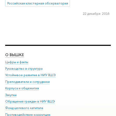
Российская кластерная обсерватория
22 декабря 2016
О ВЫШКЕ
ОБ
Цифры и факты
Ли
Руководство и структура
Дов
Устойчивое развитие в НИУ ВШЭ
Ол
Преподаватели и сотрудники
При
Корпуса и общежития
Вы
Закупки
При
Обращения граждан в НИУ ВШЭ
Ас
Фонд целевого капитала
До
Противодействие коррупции
Цен