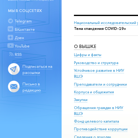
МЫ В СОЦСЕТЯХ
Telegram
Национальный исследовательский 
Тема «пандемия COVID-19»
ВКонтакте
Дзен
YouTube
О ВЫШКЕ
RSS
Цифры и факты
Руководство и структура
Подписаться на
Устойчивое развитие в НИУ
рассылки
ВШЭ
Письмо в
Преподаватели и сотрудники
редакцию
Корпуса и общежития
Закупки
Обращения граждан в НИУ
ВШЭ
Фонд целевого капитала
Противодействие коррупции
Сведения о доходах,