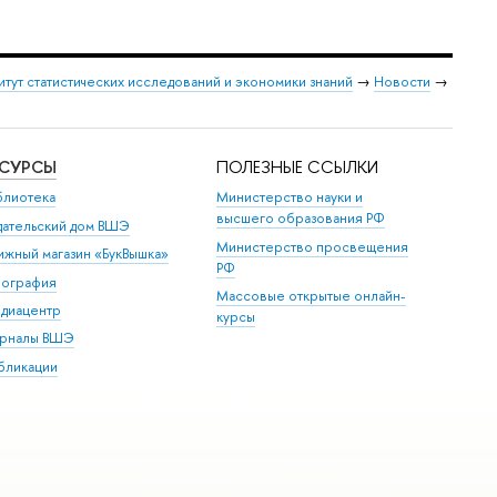
итут статистических исследований и экономики знаний
→
Новости
→
ЕСУРСЫ
ПОЛЕЗНЫЕ ССЫЛКИ
блиотека
Министерство науки и
высшего образования РФ
дательский дом ВШЭ
Министерство просвещения
ижный магазин «БукВышка»
РФ
пография
Массовые открытые онлайн-
диацентр
курсы
рналы ВШЭ
бликации