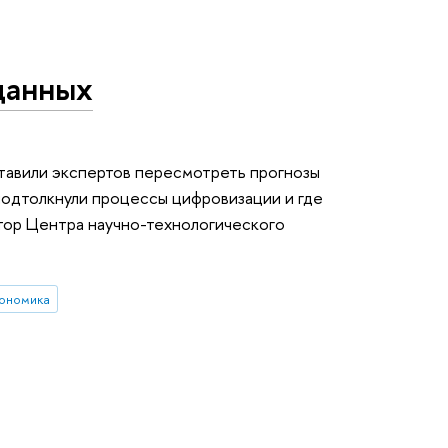
данных
тавили экспертов пересмотреть прогнозы
 подтолкнули процессы цифровизации и где
тор Центра научно-технологического
кономика