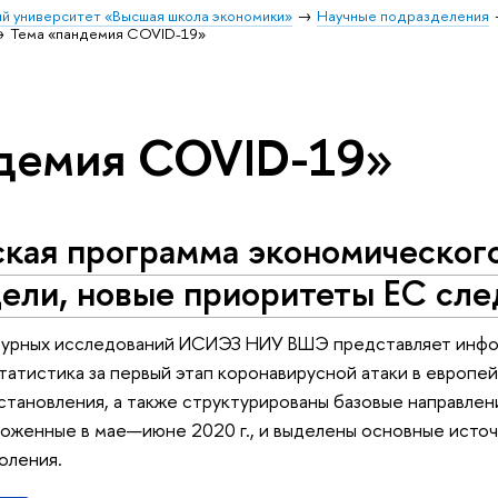
й университет «Высшая школа экономики»
Научные подразделения
Тема «пандемия COVID-19»
ндемия COVID-19»
кая программа экономического
цели, новые приоритеты ЕС сл
урных исследований ИСИЭЗ НИУ ВШЭ представляет инфор
татистика за первый этап коронавирусной атаки в европ
становления, а также структурированы базовые направлен
оженные в мае—июне 2020 г., и выделены основные источ
оления.