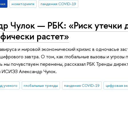
ния
мониторинги
пандемия COVID-19
р Чулок — РБК: «Риск утечки 
офически растет»
вируса и мировой экономический кризис в одночасье зас
цифрового завтра. О том, как глобальные вызовы и угрозы
ь мы почувствуем перемены, рассказал РБК Тренды дирек
я ИСИЭЗ Александр Чулок.
яд ученого
глобальные тренды
пандемия COVID-19
цифровая э