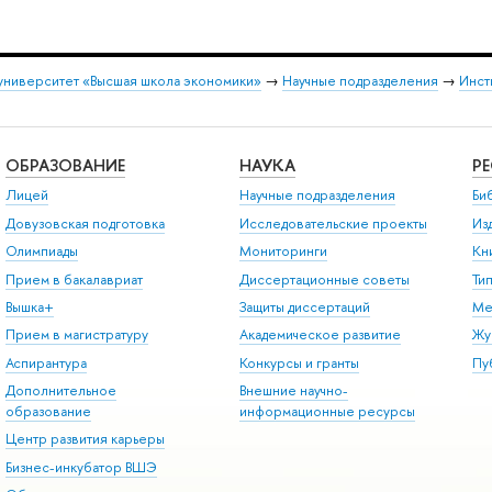
университет «Высшая школа экономики»
→
Научные подразделения
→
Инст
ОБРАЗОВАНИЕ
НАУКА
Р
Лицей
Научные подразделения
Би
Довузовская подготовка
Исследовательские проекты
Из
Олимпиады
Мониторинги
Кн
Прием в бакалавриат
Диссертационные советы
Ти
Вышка+
Защиты диссертаций
Ме
Прием в магистратуру
Академическое развитие
Жу
Аспирантура
Конкурсы и гранты
Пу
Дополнительное
Внешние научно-
образование
информационные ресурсы
Центр развития карьеры
Бизнес-инкубатор ВШЭ