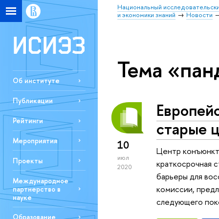
Национальный исследовательски
и экономики знаний
Новости
Тема «па
Об институте
Публикации
Европейс
Рейтинги
старые 
Мероприятия
10
Центр конъюнкт
июл
Проекты
краткосрочная с
2020
барьеры для вос
Международное
комиссии, предл
партнерство в
науке
следующего пок
Образование