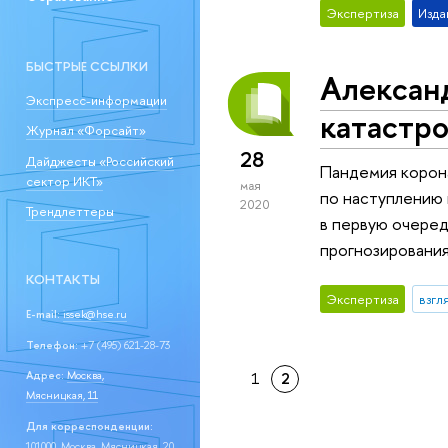
Экспертиза
Изда
БЫСТРЫЕ ССЫЛКИ
Александ
Экспресс-информации
катастр
Журнал «Форсайт»
28
Дайджесты «Российский
Пандемия корона
сектор ИКТ»
мая
по наступлению 
2020
Трендлеттеры
в первую очеред
прогнозировани
КОНТАКТЫ
Экспертиза
взгл
E-mail:
issek@hse.ru
Телефон:
+7 (495) 621-28-73
1
2
Адрес:
Москва,
Мясницкая, 11
Для корреспонденции:
101000, Москва, Мясницкая, 20