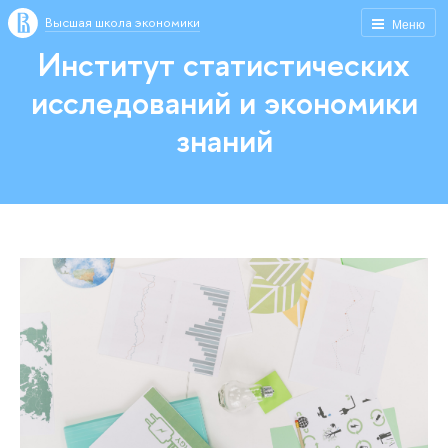
Высшая школа экономики
Меню
Институт статистических
исследований и экономики
знаний