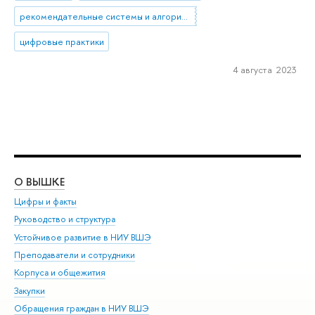
рекомендательные системы и алгоритмы
цифровые практики
4 августа 2023
О ВЫШКЕ
ОБ
Цифры и факты
Ли
Руководство и структура
Дов
Устойчивое развитие в НИУ ВШЭ
Ол
Преподаватели и сотрудники
При
Корпуса и общежития
Вы
Закупки
При
Обращения граждан в НИУ ВШЭ
Ас