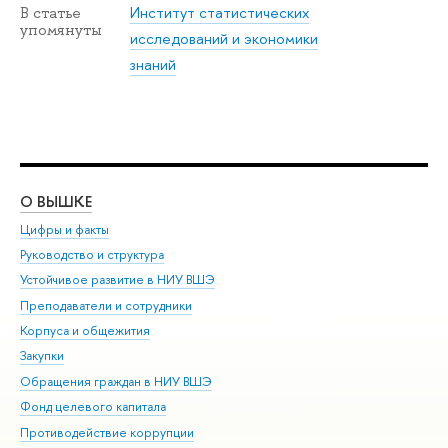
Институт статистических
В статье
упомянуты
исследований и экономики
знаний
О ВЫШКЕ
ОБ
Цифры и факты
Ли
Руководство и структура
Дов
Устойчивое развитие в НИУ ВШЭ
Ол
Преподаватели и сотрудники
При
Корпуса и общежития
Вы
Закупки
При
Обращения граждан в НИУ ВШЭ
Ас
Фонд целевого капитала
До
Противодействие коррупции
Цен