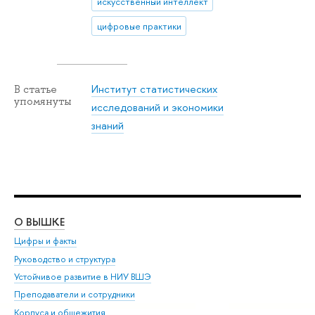
искусственный интеллект
цифровые практики
Институт статистических
В статье
упомянуты
исследований и экономики
знаний
О ВЫШКЕ
ОБ
Цифры и факты
Ли
Руководство и структура
Дов
Устойчивое развитие в НИУ ВШЭ
Ол
Преподаватели и сотрудники
При
Корпуса и общежития
Вы