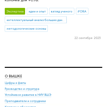
Экспертиза
идеи и опыт
взгляд ученого
iFORA
интеллектуальный анализ больших данных
методологические основы
22 сентября 2023
О ВЫШКЕ
ОБ
Цифры и факты
Ли
Руководство и структура
Дов
Устойчивое развитие в НИУ ВШЭ
Ол
Преподаватели и сотрудники
При
Корпуса и общежития
Вы