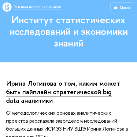
Высшая школа экономики
Меню
Институт статистических
исследований и экономики
знаний
Ирина Логинова о том, каким может
быть пайплайн стратегической big
data аналитики
О методологических основах аналитических
проектов рассказала завотделом исследований
больших данных ИСИЭЗ НИУ ВШЭ Ирина Логинова в
колонке для VC.ru.