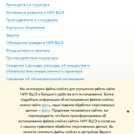
Руководство и структура
Дов
Устойчивое развитие в НИУ ВШЭ
Ол
Преподаватели и сотрудники
При
Корпуса и общежития
Вы
Закупки
При
Обращения граждан в НИУ ВШЭ
Ас
Фонд целевого капитала
До
Противодействие коррупции
Цен
Сведения о доходах, расходах, об имуществе и
Би
обязательствах имущественного характера
Об
Сведения об образовательной организации
Обр
Людям с ограниченными возможностями здоровья
Мы используем файлы cookies для улучшения работы сайта
Единая платежная страница
НИУ ВШЭ и большего удобства его использования. Более
подробную информацию об использовании файлов cookies
Работа в Вышке
можно найти
здесь
, наши правила обработки персональных
данных –
здесь
. Продолжая пользоваться сайтом, вы
✖
Редактору
подтверждаете, что были проинформированы об
© НИУ ВШЭ 1993–2026
Адреса и контакты
Условия использования
использовании файлов cookies сайтом НИУ ВШЭ и согласны
с нашими правилами обработки персональных данных. Вы
материалов
Политика конфиденциальности
Карта сайта
можете отключить файлы cookies в настройках Вашего
Шрифты HSE Sans и HSE Slab разработаны в
Школе дизайна НИУ ВШЭ