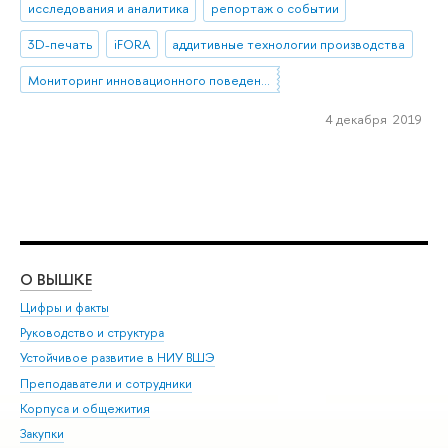
исследования и аналитика
репортаж о событии
3D-печать
iFORA
аддитивные технологии производства
Мониторинг инновационного поведения предприятий
4 декабря 2019
О ВЫШКЕ
ОБ
Цифры и факты
Ли
Руководство и структура
Дов
Устойчивое развитие в НИУ ВШЭ
Ол
Преподаватели и сотрудники
При
Корпуса и общежития
Вы
Закупки
При