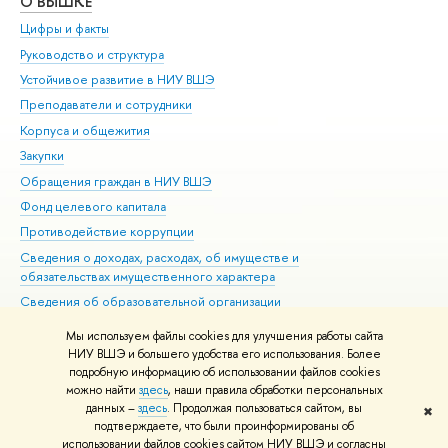
О ВЫШКЕ
ОБ
Цифры и факты
Ли
Руководство и структура
Дов
Устойчивое развитие в НИУ ВШЭ
Ол
Преподаватели и сотрудники
При
Корпуса и общежития
Вы
Закупки
При
Обращения граждан в НИУ ВШЭ
Ас
Фонд целевого капитала
До
Противодействие коррупции
Цен
Сведения о доходах, расходах, об имуществе и
Би
обязательствах имущественного характера
Об
Сведения об образовательной организации
Обр
Людям с ограниченными возможностями здоровья
Мы используем файлы cookies для улучшения работы сайта
Единая платежная страница
НИУ ВШЭ и большего удобства его использования. Более
подробную информацию об использовании файлов cookies
Работа в Вышке
можно найти
здесь
, наши правила обработки персональных
данных –
здесь
. Продолжая пользоваться сайтом, вы
✖
Редактору
подтверждаете, что были проинформированы об
© НИУ ВШЭ 1993–2026
Адреса и контакты
Условия использования
использовании файлов cookies сайтом НИУ ВШЭ и согласны