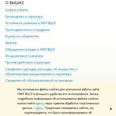
О ВЫШКЕ
ОБ
Цифры и факты
Ли
Руководство и структура
Дов
Устойчивое развитие в НИУ ВШЭ
Ол
Преподаватели и сотрудники
При
Корпуса и общежития
Вы
Закупки
При
Обращения граждан в НИУ ВШЭ
Ас
Фонд целевого капитала
До
Противодействие коррупции
Цен
Сведения о доходах, расходах, об имуществе и
Би
обязательствах имущественного характера
Об
Сведения об образовательной организации
Обр
Людям с ограниченными возможностями здоровья
Мы используем файлы cookies для улучшения работы сайта
Единая платежная страница
НИУ ВШЭ и большего удобства его использования. Более
подробную информацию об использовании файлов cookies
Работа в Вышке
можно найти
здесь
, наши правила обработки персональных
данных –
здесь
. Продолжая пользоваться сайтом, вы
✖
Редактору
подтверждаете, что были проинформированы об