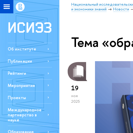
Национальный исследовательски
и экономики знаний
Новости
Тема «обр
Об институте
Публикации
Рейтинги
Мероприятия
19
ноя
Проекты
2025
Международное
партнерство в
науке
Образование