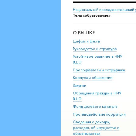
Национальный исследовательский 
Тема «образование»
О ВЫШКЕ
Цифры и факты
Руководство и структура
Устойчивое развитие в НИУ
ВШЭ
Преподаватели и сотрудники
Корпуса и общежития
Закупки
Обращения граждан в НИУ
ВШЭ
Фонд целевого капитала
Противодействие коррупции
Сведения о доходах,
расходах, об имуществе и
обязательствах