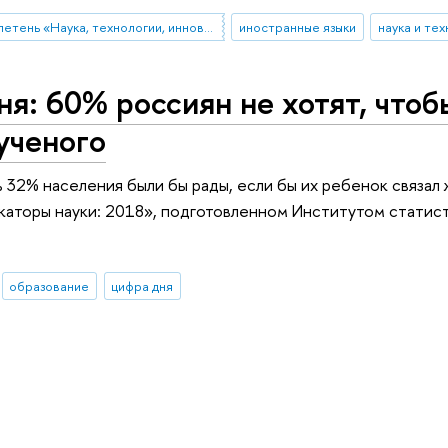
бюллетень «Наука, технологии, инновации»
иностранные языки
наука и те
я: 60% россиян не хотят, чтоб
ученого
ь 32% населения были бы рады, если бы их ребенок связал 
аторы науки: 2018», подготовленном Институтом статис
образование
цифра дня