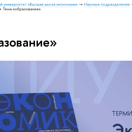
й университет «Высшая школа экономики»
Научные подразделения
Тема «образование»
азование»