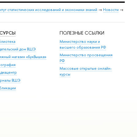
итут статистических исследований и экономики знаний
→
Новости
→
ЕСУРСЫ
ПОЛЕЗНЫЕ ССЫЛКИ
блиотека
Министерство науки и
высшего образования РФ
дательский дом ВШЭ
Министерство просвещения
ижный магазин «БукВышка»
РФ
пография
Массовые открытые онлайн-
диацентр
курсы
рналы ВШЭ
бликации