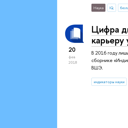
Наука
IQ
Цифра дн
карьеру 
20
В 2016 году лиш
фев
сборнике «Индик
2018
ВШЭ.
индикаторы науки