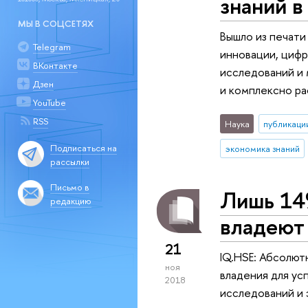
знаний в
МЫ В СОЦСЕТЯХ
Вышло из печати
Telegram
инновации, цифр
ВКонтакте
исследований и
Дзен
и комплексно ра
YouTube
RSS
Наука
публикаци
Подписаться на
экономика знаний
рассылки
Письмо в
Лишь 14
редакцию
владеют
21
IQ.HSE: Абсолют
ноя
владения для ус
2018
исследований и 