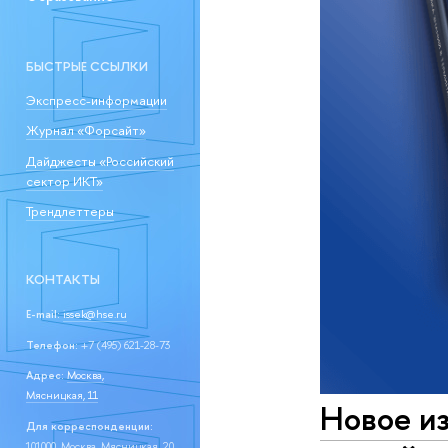
БЫСТРЫЕ ССЫЛКИ
Экспресс-информации
Журнал «Форсайт»
Дайджесты «Российский
сектор ИКТ»
Трендлеттеры
КОНТАКТЫ
E-mail:
issek@hse.ru
Телефон:
+7 (495) 621-28-73
Адрес:
Москва,
Мясницкая, 11
Новое и
Для корреспонденции:
101000, Москва, Мясницкая, 20