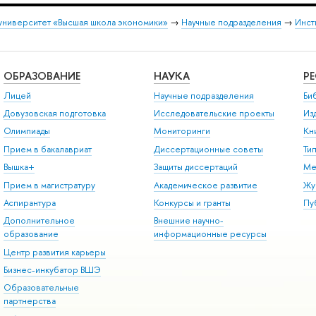
университет «Высшая школа экономики»
→
Научные подразделения
→
Инст
ОБРАЗОВАНИЕ
НАУКА
Р
Лицей
Научные подразделения
Би
Довузовская подготовка
Исследовательские проекты
Из
Олимпиады
Мониторинги
Кн
Прием в бакалавриат
Диссертационные советы
Ти
Вышка+
Защиты диссертаций
Ме
Прием в магистратуру
Академическое развитие
Жу
Аспирантура
Конкурсы и гранты
Пу
Дополнительное
Внешние научно-
образование
информационные ресурсы
Центр развития карьеры
Бизнес-инкубатор ВШЭ
Образовательные
партнерства