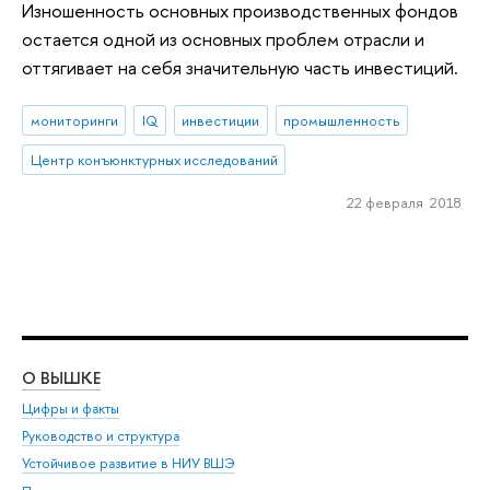
Изношенность основных производственных фондов
остается одной из основных проблем отрасли и
оттягивает на себя значительную часть инвестиций.
мониторинги
IQ
инвестиции
промышленность
Центр конъюнктурных исследований
22 февраля 2018
О ВЫШКЕ
ОБ
Цифры и факты
Ли
Руководство и структура
Дов
Устойчивое развитие в НИУ ВШЭ
Ол