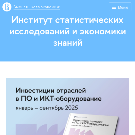
Высшая школа экономики
Меню
Институт статистических
исследований и экономики
знаний