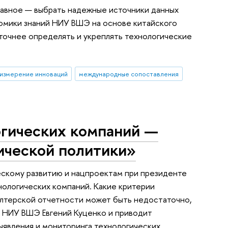
лавное — выбрать надежные источники данных
номики знаний НИУ ВШЭ на основе китайского
точнее определять и укреплять технологические
измерение инноваций
международные сопоставления
огических компаний —
гической политики»
ескому развитию и нацпроектам при президенте
ологических компаний. Какие критерии
галтерской отчетности может быть недостаточно,
 НИУ ВШЭ Евгений Куценко и приводит
ыявления и мониторинга технологических