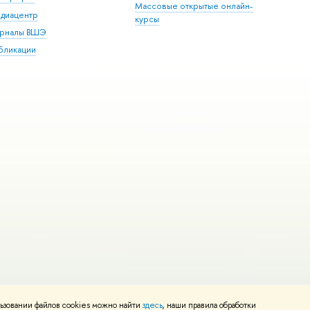
Массовые открытые онлайн-
диацентр
курсы
рналы ВШЭ
бликации
ьзовании файлов cookies можно найти
здесь
, наши правила обработки
и
Карта сайта
Редактору