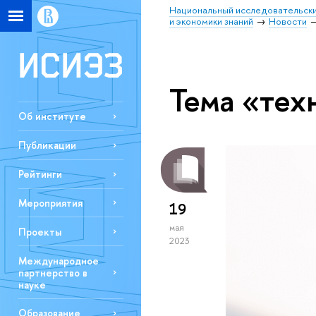
Национальный исследовательски
и экономики знаний
Новости
Тема «тех
Об институте
Публикации
Рейтинги
Мероприятия
19
мая
Проекты
2023
Международное
партнерство в
науке
Образование