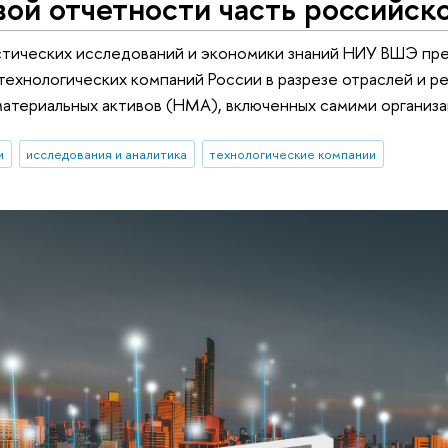
ой отчетности часть российско
стических исследований и экономики знаний НИУ ВШЭ пре
технологических компаний России в разрезе отраслей и р
атериальных активов (НМА), включенных самими организа
и
исследования и аналитика
технологические компании