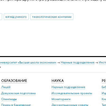
И
взгляд ученого
технологические компании
университет «Высшая школа экономики»
→
Научные подразделения
→
Инст
»
ОБРАЗОВАНИЕ
НАУКА
Р
Лицей
Научные подразделения
Би
Довузовская подготовка
Исследовательские проекты
Из
Олимпиады
Мониторинги
Кн
Прием в бакалавриат
Диссертационные советы
Ти