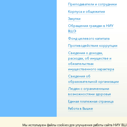
Преподаватели и сотрудники
Корпуса и общежития
Закупки
Обращения граждан в НИУ
ВШЭ
Фонд целевого капитала
Противодействие коррупции
Сведения о доходах,
расходах, об имуществе и
обязательствах
имущественного характера
Сведения об
образовательной организации
Людям с ограниченными
возможностями здоровья
Единая платежная страница
Работа в Вышке
Мы используем файлы cookies для улучшения работы сайта НИУ ВШЭ
© НИУ ВШЭ 1993–2026
Адреса и к