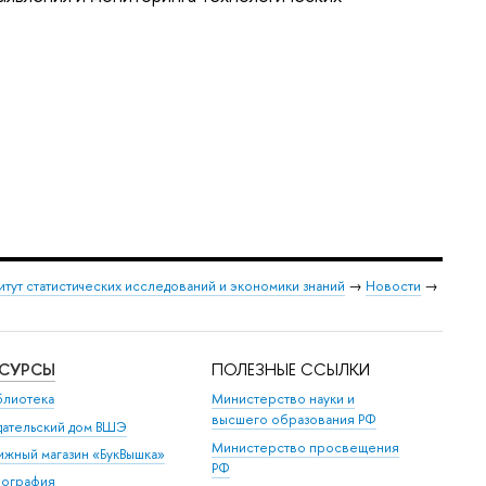
итут статистических исследований и экономики знаний
→
Новости
→
ЕСУРСЫ
ПОЛЕЗНЫЕ ССЫЛКИ
блиотека
Министерство науки и
высшего образования РФ
дательский дом ВШЭ
Министерство просвещения
ижный магазин «БукВышка»
РФ
пография