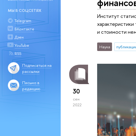
финансов
МЫ В СОЦСЕТЯХ
Институт стати
Telegram
характеристики 
ВКонтакте
и стоимости нем
Дзен
YouTube
Наука
публикаци
RSS
Подписаться на
рассылки
Письмо в
редакцию
30
сен
2022