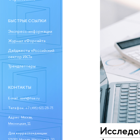
БЫСТРЫЕ ССЫЛКИ
Экспресс-информации
Журнал «Форсайт»
Дайджесты «Российский
сектор ИКТ»
Трендлеттеры
КОНТАКТЫ
E-mail:
issek@hse.ru
Телефон:
+7 (495) 621-28-73
Адрес:
Москва,
Мясницкая, 11
Исследо
Для корреспонденции:
101000, Москва, Мясницкая, 20