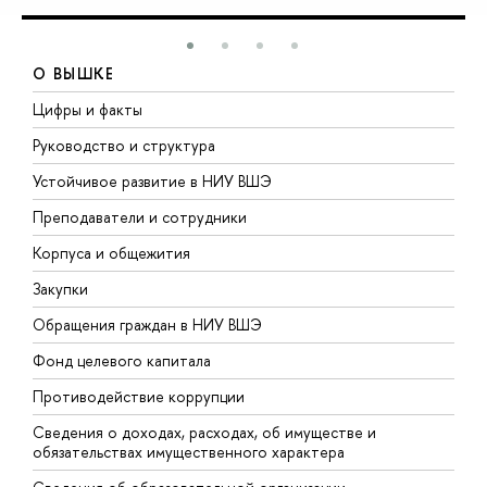
О ВЫШКЕ
Цифры и факты
Л
Руководство и структура
Д
Устойчивое развитие в НИУ ВШЭ
О
Преподаватели и сотрудники
П
Корпуса и общежития
В
Закупки
П
Обращения граждан в НИУ ВШЭ
А
Фонд целевого капитала
Д
Противодействие коррупции
Ц
Сведения о доходах, расходах, об имуществе и
Б
обязательствах имущественного характера
О