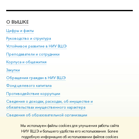
О ВЫШКЕ
ОБ
Цифры и факты
Ли
Руководство и структура
Дов
Устойчивое развитие в НИУ ВШЭ
Ол
Преподаватели и сотрудники
При
Корпуса и общежития
Вы
Закупки
При
Обращения граждан в НИУ ВШЭ
Ас
Фонд целевого капитала
До
Противодействие коррупции
Цен
Сведения о доходах, расходах, об имуществе и
Би
обязательствах имущественного характера
Об
Сведения об образовательной организации
Обр
Людям с ограниченными возможностями здоровья
Мы используем файлы cookies для улучшения работы сайта
Единая платежная страница
НИУ ВШЭ и большего удобства его использования. Более
подробную информацию об использовании файлов cookies
Работа в Вышке