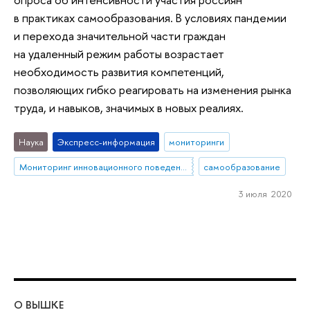
в практиках самообразования. В условиях пандемии
и перехода значительной части граждан
на удаленный режим работы возрастает
необходимость развития компетенций,
позволяющих гибко реагировать на изменения рынка
труда, и навыков, значимых в новых реалиях.
Наука
Экспресс-информация
мониторинги
Мониторинг инновационного поведения населения
самообразование
3 июля 2020
О ВЫШКЕ
ОБ