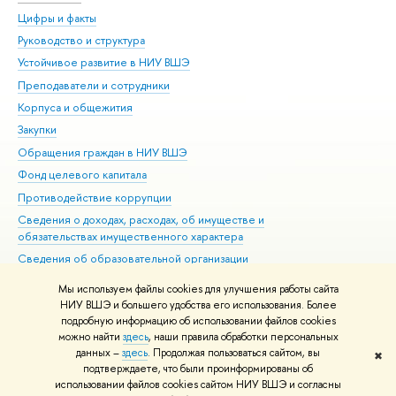
Цифры и факты
Ли
Руководство и структура
Дов
Устойчивое развитие в НИУ ВШЭ
Ол
Преподаватели и сотрудники
При
Корпуса и общежития
Вы
Закупки
При
Обращения граждан в НИУ ВШЭ
Ас
Фонд целевого капитала
До
Противодействие коррупции
Цен
Сведения о доходах, расходах, об имуществе и
Би
обязательствах имущественного характера
Об
Сведения об образовательной организации
Обр
Людям с ограниченными возможностями здоровья
Мы используем файлы cookies для улучшения работы сайта
Единая платежная страница
НИУ ВШЭ и большего удобства его использования. Более
подробную информацию об использовании файлов cookies
Работа в Вышке
можно найти
здесь
, наши правила обработки персональных
данных –
здесь
. Продолжая пользоваться сайтом, вы
✖
Редактору
подтверждаете, что были проинформированы об
© НИУ ВШЭ 1993–2026
Адреса и контакты
Условия использования
использовании файлов cookies сайтом НИУ ВШЭ и согласны