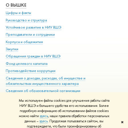
О ВЫШКЕ
ОБ
Цифры и факты
Ли
Руководство и структура
Дов
Устойчивое развитие в НИУ ВШЭ
Ол
Преподаватели и сотрудники
При
Корпуса и общежития
Вы
Закупки
При
Обращения граждан в НИУ ВШЭ
Ас
Фонд целевого капитала
До
Противодействие коррупции
Цен
Сведения о доходах, расходах, об имуществе и
Би
обязательствах имущественного характера
Об
Сведения об образовательной организации
Обр
Людям с ограниченными возможностями здоровья
Мы используем файлы cookies для улучшения работы сайта
Единая платежная страница
НИУ ВШЭ и большего удобства его использования. Более
подробную информацию об использовании файлов cookies
Работа в Вышке
можно найти
здесь
, наши правила обработки персональных
данных –
здесь
. Продолжая пользоваться сайтом, вы
✖
Редактору
подтверждаете, что были проинформированы об