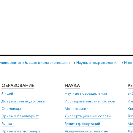
университет «Высшая школа экономики»
→
Научные подразделения
→
Инст
ОБРАЗОВАНИЕ
НАУКА
Р
Лицей
Научные подразделения
Би
Довузовская подготовка
Исследовательские проекты
Из
Олимпиады
Мониторинги
Кн
Прием в бакалавриат
Диссертационные советы
Ти
Вышка+
Защиты диссертаций
Ме
Прием в магистратуру
Академическое развитие
Жу