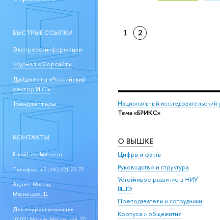
1
2
БЫСТРЫЕ ССЫЛКИ
Экспресс-информации
Журнал «Форсайт»
Дайджесты «Российский
сектор ИКТ»
Национальный исследовательский 
Трендлеттеры
Тема «БРИКС»
КОНТАКТЫ
О ВЫШКЕ
Цифры и факты
E-mail:
issek@hse.ru
Руководство и структура
Телефон:
+7 (495) 621-28-73
Устойчивое развитие в НИУ
Адрес:
Москва,
ВШЭ
Мясницкая, 11
Преподаватели и сотрудники
Для корреспонденции:
Корпуса и общежития
101000, Москва, Мясницкая, 20