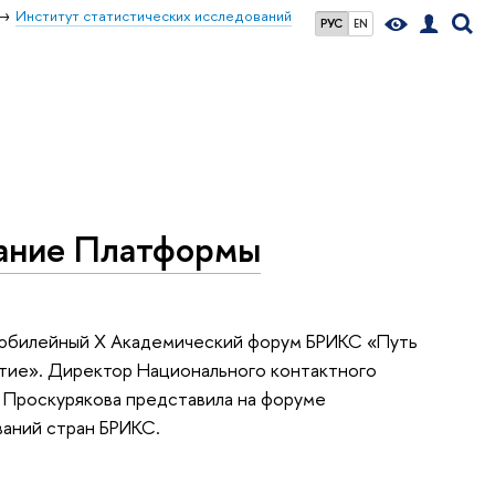
Институт статистических исследований
РУС
EN
ание Платформы
л юбилейный X Академический форум БРИКС «Путь
итие». Директор Национального контактного
Проскурякова представила на форуме
аний стран БРИКС.