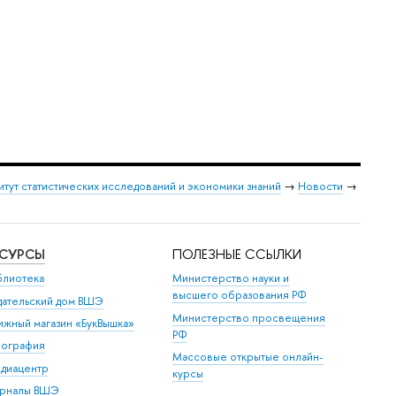
итут статистических исследований и экономики знаний
→
Новости
→
ЕСУРСЫ
ПОЛЕЗНЫЕ ССЫЛКИ
блиотека
Министерство науки и
высшего образования РФ
дательский дом ВШЭ
Министерство просвещения
ижный магазин «БукВышка»
РФ
пография
Массовые открытые онлайн-
диацентр
курсы
рналы ВШЭ