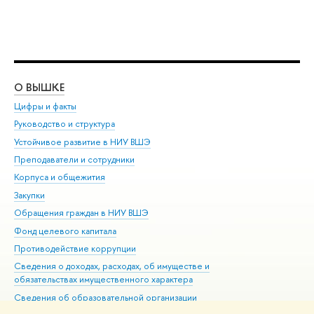
О ВЫШКЕ
ОБ
Цифры и факты
Ли
Руководство и структура
Дов
Устойчивое развитие в НИУ ВШЭ
Ол
Преподаватели и сотрудники
При
Корпуса и общежития
Вы
Закупки
При
Обращения граждан в НИУ ВШЭ
Ас
Фонд целевого капитала
До
Противодействие коррупции
Цен
Сведения о доходах, расходах, об имуществе и
Би
обязательствах имущественного характера
Об
Сведения об образовательной организации
Обр